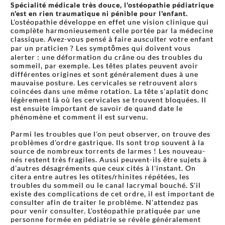
Spécialité médicale très douce, l'ostéopathie pédiatrique
n'est en rien traumatique ni pénible pour l'enfant.
L'ostéopathie développe en effet une vision clinique qui
complète harmonieusement celle portée par la médecine
classique. Avez-vous pensé à faire ausculter votre enfant
par un praticien ? Les symptômes qui doivent vous
alerter : une déformation du crâne ou des troubles du
sommeil, par exemple. Les têtes plates peuvent avoir
différentes origines et sont généralement dues à une
mauvaise posture. Les cervicales se retrouvent alors
coincées dans une même rotation. La tête s'aplatit donc
légèrement là où les cervicales se trouvent bloquées. Il
est ensuite important de savoir de quand date le
phénomène et comment il est survenu.
Parmi les troubles que l'on peut observer, on trouve des
problèmes d'ordre gastrique. Ils sont trop souvent à la
source de nombreux torrents de larmes ! Les nouveau-
nés restent très fragiles. Aussi peuvent-ils être sujets à
d'autres désagréments que ceux cités à l'instant. On
citera entre autres les otites/rhinites répétées, les
troubles du sommeil ou le canal lacrymal bouché. S'il
existe des complications de cet ordre, il est important de
consulter afin de traiter le problème. N'attendez pas
pour venir consulter. L'ostéopathie pratiquée par une
personne formée en pédiatrie se révèle généralement