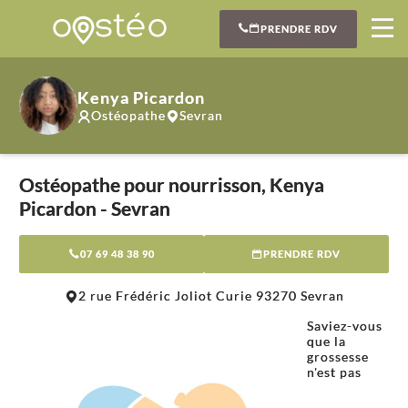
PRENDRE RDV
Kenya Picardon
Ostéopathe
Sevran
Ostéopathe pour nourrisson, Kenya
Picardon - Sevran
07 69 48 38 90
PRENDRE RDV
Leaflet
|
©
OpenStreetMap
contributors
2 rue Frédéric Joliot Curie 93270 Sevran
+
Saviez-vous
−
que la
grossesse
n'est pas