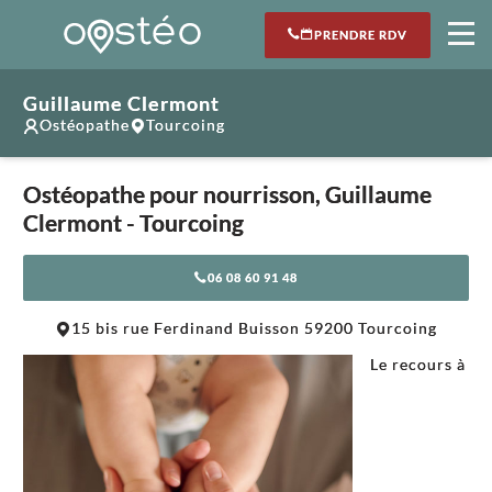
PRENDRE RDV
Guillaume Clermont
Ostéopathe
Tourcoing
Ostéopathe pour nourrisson, Guillaume
Clermont - Tourcoing
06 08 60 91 48
Leaflet
|
©
OpenStreetMap
contributors
15 bis rue Ferdinand Buisson 59200 Tourcoing
+
Le recours à
−