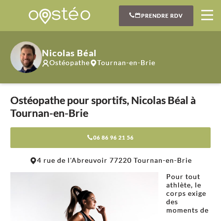
PRENDRE RDV
Nicolas Béal
Ostéopathe
Tournan-en-Brie
Ostéopathe pour sportifs, Nicolas Béal à
Tournan-en-Brie
06 86 96 21 56
Leaflet
|
©
OpenStreetMap
contributors
4 rue de l'Abreuvoir 77220 Tournan-en-Brie
+
Pour tout
−
athlète, le
corps exige
des
moments de