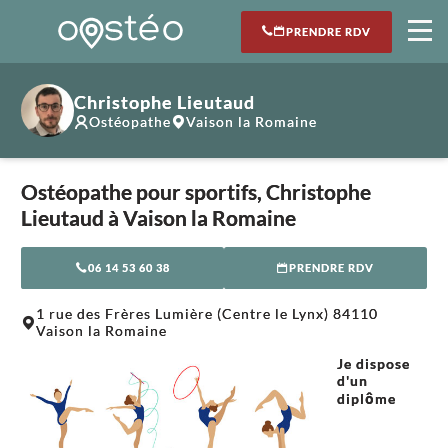
PRENDRE RDV
Christophe Lieutaud
Ostéopathe
Vaison la Romaine
Ostéopathe pour sportifs, Christophe
Lieutaud à Vaison la Romaine
06 14 53 60 38
PRENDRE RDV
Leaflet
|
©
OpenStreetMap
contributors
1 rue des Frères Lumière (Centre le Lynx) 84110
+
Vaison la Romaine
−
Je dispose
d'un
diplôme