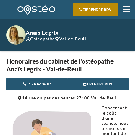
PRENDRE RDV
Anaïs Legrix
Ostéopathe
Val-de-Reuil
Honoraires du cabinet de l'ostéopathe
Anaïs Legrix - Val-de-Reuil
06 74 42 86 07
PRENDRE RDV
Leaflet
|
©
OpenStreetMap
contributors
14 rue du pas des heures 27100 Val-de-Reuil
+
Concernant
−
le coût
d'une
séance, nous
prenons un
montant de