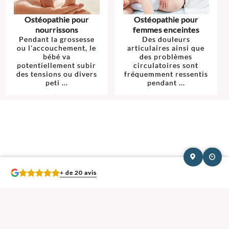
Ostéopathie pour
Ostéopathie pour
nourrissons
femmes enceintes
Pendant la grossesse
Des douleurs
ou l'accouchement, le
articulaires ainsi que
bébé va
des problèmes
potentiellement subir
circulatoires sont
des tensions ou divers
fréquemment ressentis
peti ...
pendant ...
+ de 20 avis
Mentions légales et contact : Anaïs Legrix, Ostéopathe.
14 rue du pas des
heures 27100 Val-de-Reuil
. Tél :
06 74 42 86 07
© 2013-2026 — Membre du Réseau Oostéo — Ostéopathe
Ostéopathe Eure
—
Ecole d'Ostéopathie agréée par le Ministère de la Santé