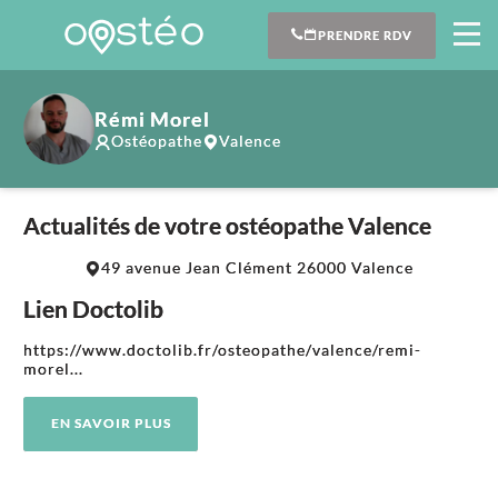
PRENDRE RDV
Rémi Morel
Ostéopathe
Valence
Actualités de votre ostéopathe Valence
Leaflet
|
©
OpenStreetMap
contributors
49 avenue Jean Clément 26000 Valence
+
Lien Doctolib
−
https://www.doctolib.fr/osteopathe/valence/remi-
morel...
EN SAVOIR PLUS