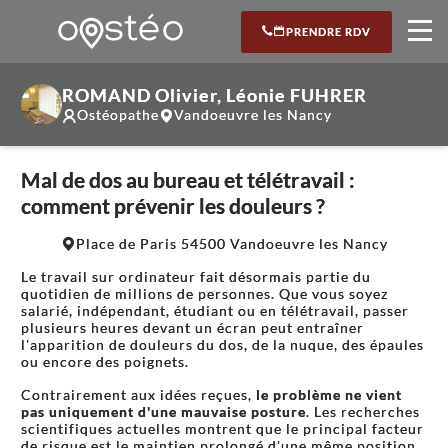
PRENDRE RDV
ROMAND Olivier, Léonie FUHRER
Ostéopathe
Vandoeuvre les Nancy
Mal de dos au bureau et télétravail :
comment prévenir les douleurs ?
Leaflet
|
©
OpenStreetMap
contributors
Place de Paris 54500 Vandoeuvre les Nancy
+
Le travail sur ordinateur fait désormais partie du
−
quotidien de millions de personnes. Que vous soyez
salarié, indépendant, étudiant ou en télétravail, passer
plusieurs heures devant un écran peut entraîner
l'apparition de douleurs du dos, de la nuque, des épaules
ou encore des poignets.
Contrairement aux idées reçues,
le problème ne vient
pas uniquement d'une mauvaise posture
. Les recherches
scientifiques actuelles montrent que le principal facteur
de risque est le maintien prolongé d'une même position,