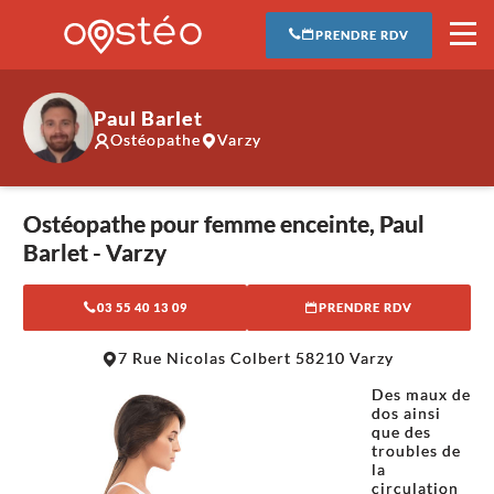
PRENDRE RDV
Paul Barlet
Ostéopathe
Varzy
Ostéopathe pour femme enceinte, Paul
Barlet - Varzy
03 55 40 13 09
PRENDRE RDV
Leaflet
|
©
OpenStreetMap
contributors
7 Rue Nicolas Colbert 58210 Varzy
+
Des maux de
−
dos ainsi
que des
troubles de
la
circulation