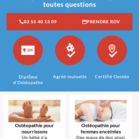
toutes questions
03 55 40 13 09
PRENDRE RDV
Agréé mutuelle
Certifié Oostéo
Diplôme
d'Ostéopathe
Ostéopathie pour
Ostéopathie pour
nourrissons
femmes enceintes
Un bébé n'a
Des maux de dos ainsi