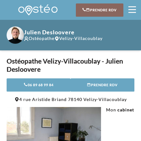
PRENDRE RDV
Julien Desloovere
Ostéopathe
Velizy-Villacoublay
Ostéopathe Velizy-Villacoublay - Julien
Desloovere
06 89 68 99 84
PRENDRE RDV
Leaflet
|
©
OpenStreetMap
contributors
4 rue Aristide Briand 78140 Velizy-Villacoublay
+
Mon
cabinet
−