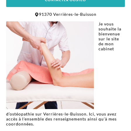
Leaflet
|
©
OpenStreetMap
contributors
91370 Verrières-le-Buisson
+
Je vous
−
souhaite la
bienvenue
sur le site
de mon
cabinet
d’ostéopathie sur Verrières-le-Buisson. Ici, vous avez
accès à l'ensemble des renseignements ainsi qu'à mes
coordonnées.