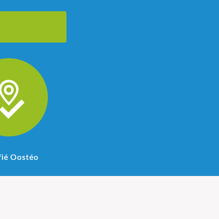
fié Oostéo