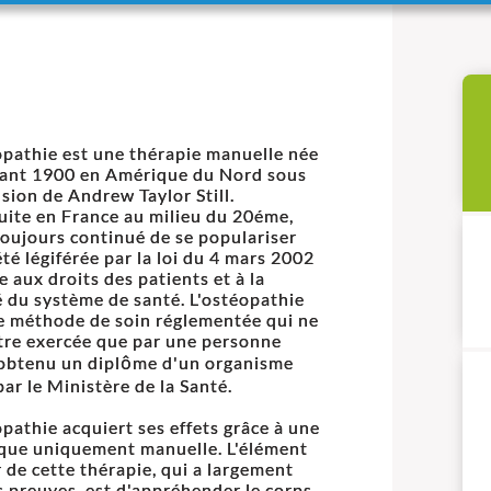
opathie est une thérapie manuelle née
ant 1900 en Amérique du Nord sous
lsion de Andrew Taylor Still.
uite en France au milieu du 20éme,
 toujours continué de se populariser
été légiférée par la loi du 4 mars 2002
e aux droits des patients et à la
é du système de santé. L'ostéopathie
e méthode de soin réglementée qui ne
tre exercée que par une personne
obtenu un diplôme d'un organisme
par le Ministère de la Santé.
opathie acquiert ses effets grâce à une
que uniquement manuelle. L'élément
 de cette thérapie, qui a largement
es preuves, est d'appréhender le corps