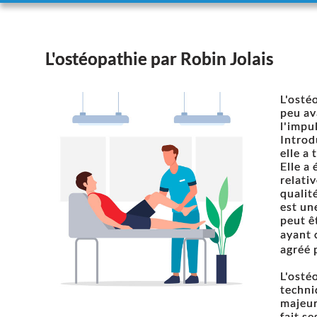
L'ostéopathie par Robin Jolais
L'osté
peu av
l'impu
Introd
elle a
Elle a 
relativ
qualit
est un
peut ê
ayant 
agréé 
L'osté
techni
majeur
fait s