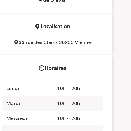
Localisation
Leaflet
|
©
OpenStreetMap
contributors
33 rue des Clercs 38200 Vienne
+
−
Horaires
Lundi
10h - 20h
Mardi
10h - 20h
Mercredi
10h - 20h