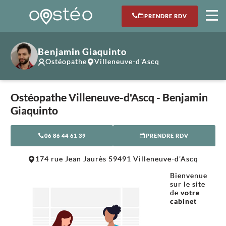
PRENDRE RDV
Benjamin Giaquinto
Ostéopathe
Villeneuve-d'Ascq
Ostéopathe Villeneuve-d'Ascq - Benjamin
Giaquinto
06 86 44 61 39
PRENDRE RDV
Leaflet
|
©
OpenStreetMap
contributors
174 rue Jean Jaurès 59491 Villeneuve-d'Ascq
+
Bienvenue
−
sur le site
de
v
otre
cabinet