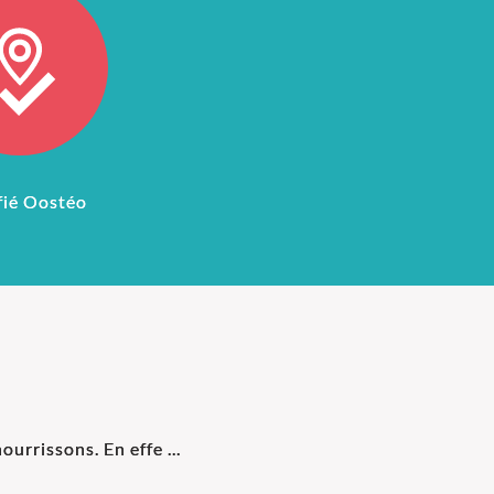
fié Oostéo
urrissons. En effe ...