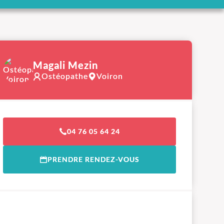
Magali Mezin
Ostéopathe
Voiron
04 76 05 64 24
PRENDRE RENDEZ-VOUS