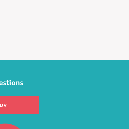
estions
RDV