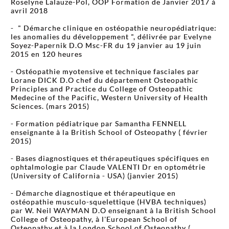
Roselyne Lalauze-Pol, OOP Formation de Janvier 2017 à
avril 2018
- " Démarche clinique en ostéopathie neuropédiatrique:
les anomalies du développement ", délivrée par Evelyne
Soyez-Papernik D.O Msc-FR du 19 janvier au 19 juin
2015 en 120 heures
- Ostéopathie myotensive et technique fasciales par
Lorane DICK D.O chef du département Osteopathic
Principles and Practice du College of Osteopathic
Medecine of the Pacific, Western University of Health
Sciences. (mars 2015)
- Formation pédiatrique par Samantha FENNELL
enseignante à la British School of Osteopathy ( février
2015)
- Bases diagnostiques et thérapeutiques spécifiques en
ophtalmologie par Claude VALENTI Dr en optométrie
(University of California - USA) (janvier 2015)
- Démarche diagnostique et thérapeutique en
ostéopathie musculo-squelettique (HVBA techniques)
par W. Neil WAYMAN D.O enseignant à la British School
College of Osteopathy, à l'European School of
Osteopathy et à la London School of Osteopathy (