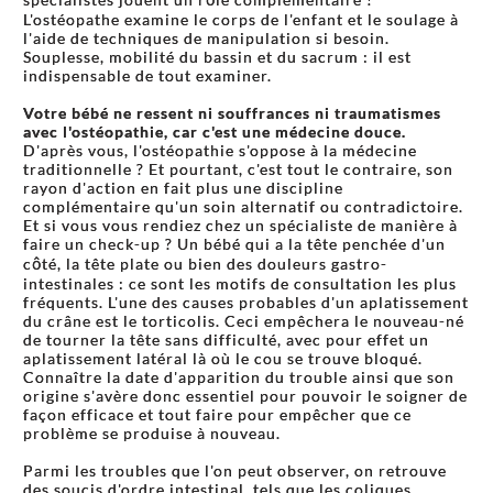
L'ostéopathe examine le corps de l'enfant et le soulage à
l'aide de techniques de manipulation si besoin.
Souplesse, mobilité du bassin et du sacrum : il est
indispensable de tout examiner.
Votre bébé ne ressent ni souffrances ni traumatismes
avec l'ostéopathie, car c'est une médecine douce.
D'après vous, l'ostéopathie s'oppose à la médecine
traditionnelle ? Et pourtant, c'est tout le contraire, son
rayon d'action en fait plus une discipline
complémentaire qu'un soin alternatif ou contradictoire.
Et si vous vous rendiez chez un spécialiste de manière à
faire un check-up ? Un bébé qui a la tête penchée d'un
côté, la tête plate ou bien des douleurs gastro-
intestinales : ce sont les motifs de consultation les plus
fréquents. L'une des causes probables d'un aplatissement
du crâne est le torticolis. Ceci empêchera le nouveau-né
de tourner la tête sans difficulté, avec pour effet un
aplatissement latéral là où le cou se trouve bloqué.
Connaître la date d'apparition du trouble ainsi que son
origine s'avère donc essentiel pour pouvoir le soigner de
façon efficace et tout faire pour empêcher que ce
problème se produise à nouveau.
Parmi les troubles que l'on peut observer, on retrouve
des soucis d'ordre intestinal, tels que les coliques.