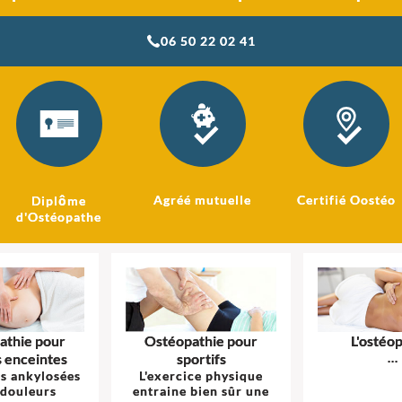
06 50 22 02 41
Agréé mutuelle
Certifié Oostéo
Diplôme
d'Ostéopathe
athie pour
Ostéopathie pour
L'ostéo
 enceintes
sportifs
...
s ankylosées
L'exercice physique
 douleurs
entraine bien sûr une