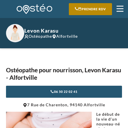
PRENDRE RDV
Levon Karasu
Ostéopathe
Alfortville
Ostéopathe pour nourrisson, Levon Karasu
- Alfortville
06 50 22 02 41
Leaflet
|
©
OpenStreetMap
contributors
7 Rue de Charenton, 94140 Alfortville
+
Le début de
−
la vie d'un
nouveau-né