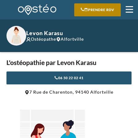
PRENDRE RDV
Levon Karasu
Ostéopathe
Alfortville
L'ostéopathie par Levon Karasu
06 50 22 02 41
Leaflet
|
©
OpenStreetMap
contributors
7 Rue de Charenton, 94140 Alfortville
+
−