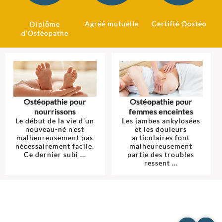
Agréé mutuelle
Certifié Oostéo
Diplôme
d'Ostéopathe
Ostéopathie pour
Ostéopathie pour
nourrissons
femmes enceintes
Le début de la vie d'un
Les jambes ankylosées
nouveau-né n'est
et les douleurs
malheureusement pas
articulaires font
nécessairement facile.
malheureusement
Ce dernier subi ...
partie des troubles
ressent ...