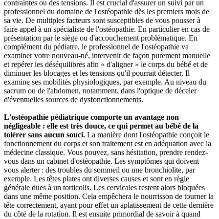
contraintes ou des tensions. Il est crucial d'assurer un suivi par un
professionnel du domaine de l'ostéopathie dès les premiers mois de
sa vie. De multiples facteurs sont susceptibles de vous pousser à
faire appel à un spécialiste de l'ostéopathie. En particulier en cas de
présentation par le siège ou d'accouchement problématique. En
complément du pédiatre, le professionnel de l'ostéopathie va
examiner votre nouveau-né, intervenir de façon purement manuelle
et repérer les déséquilibres afin « d'aligner » le corps du bébé et de
diminuer les blocages et les tensions qu'il pourrait détecter. Il
examine ses mobilités physiologiques, par exemple. Au niveau du
sacrum ou de l'abdomen, notamment, dans l'optique de déceler
d'éventuelles sources de dysfonctionnements.
L'ostéopathie pédiatrique comporte un avantage non
négligeable : elle est très douce, ce qui permet au bébé de la
tolérer sans aucun souci.
La manière dont l'ostéopathie conçoit le
fonctionnement du corps et son traitement est en adéquation avec la
médecine classique. Vous pouvez, sans hésitation, prendre rendez-
vous dans un cabinet d'ostéopathie. Les symptômes qui doivent
vous alerter : des troubles du sommeil ou une bronchiolite, par
exemple. Les têtes plates ont diverses causes et sont en règle
générale dues à un torticolis. Les cervicales restent alors bloquées
dans une même position. Cela empêchera le nourrisson de tourner la
tête correctement, ayant pour effet un aplatissement de cette dernière
du côté de la rotation. Il est ensuite primordial de savoir à quand