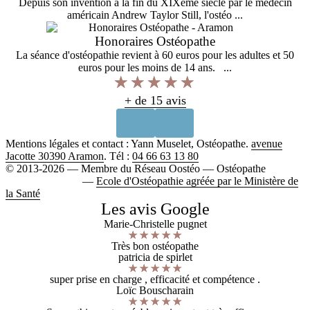
Depuis son invention à la fin du XIXème siècle par le médecin
américain Andrew Taylor Still, l'ostéo ...
Honoraires Ostéopathe
La séance d'ostéopathie revient à 60 euros pour les adultes et 50
euros pour les moins de 14 ans. ...
+ de 15 avis
Mentions légales et contact : Yann Muselet, Ostéopathe.
avenue
Jacotte 30390 Aramon
. Tél :
04 66 63 13 80
© 2013-2026 — Membre du Réseau Oostéo — Ostéopathe
Ostéopathe Gard
—
Ecole d'Ostéopathie agréée par le Ministère de
la Santé
Les avis Google
Marie-Christelle pugnet
Très bon ostéopathe
patricia de spirlet
super prise en charge , efficacité et compétence .
Loïc Bouscharain