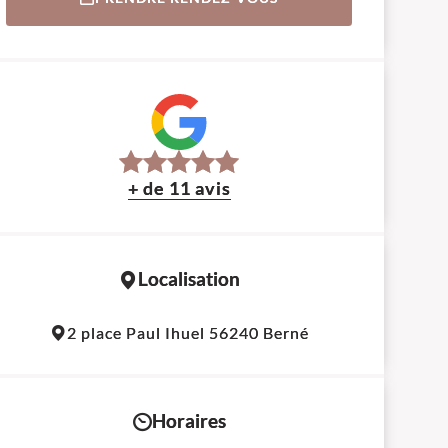
+ de 11 avis
Localisation
Leaflet
|
©
OpenStreetMap
contributors
2 place Paul Ihuel 56240 Berné
+
−
Horaires