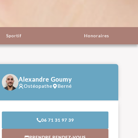
Sportif
Honoraires
Alexandre Goumy
Ostéopathe
Berné
06 71 31 97 39
PRENDRE RENDEZ-VOUS