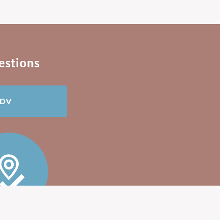
estions
RDV