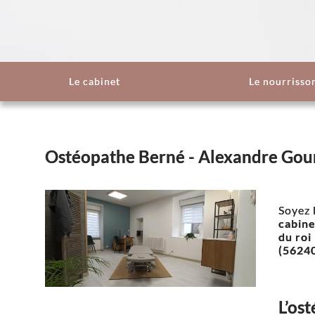
Le cabinet
Le nourrisso
Ostéopathe Berné - Alexandre Go
Soyez 
cabine
du roi
(5624
L’os