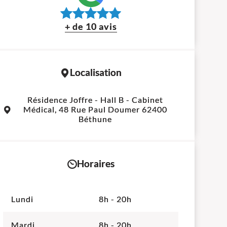
+ de 10 avis
Localisation
Leaflet
|
©
OpenStreetMap
contributors
Résidence Joffre - Hall B - Cabinet
+
Médical, 48 Rue Paul Doumer 62400
Béthune
−
Horaires
Lundi
8h - 20h
Mardi
8h - 20h