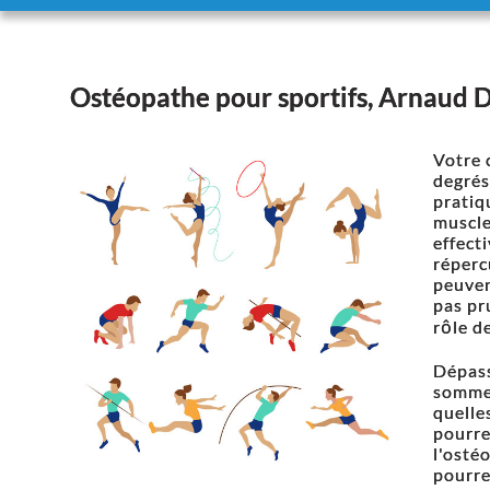
Ostéopathe pour sportifs, Arnaud 
Votre 
degrés
pratiq
muscle
effect
réperc
peuven
pas pr
rôle d
Dépass
sommet
quelle
pourre
l'osté
pourre