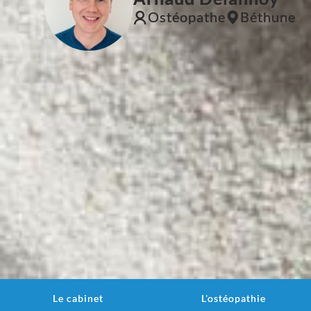
Ostéopathe
Béthune
Le cabinet
L'ostéopathie