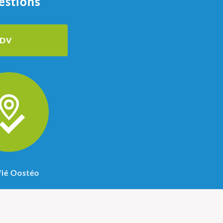
estions
RDV
fié Oostéo