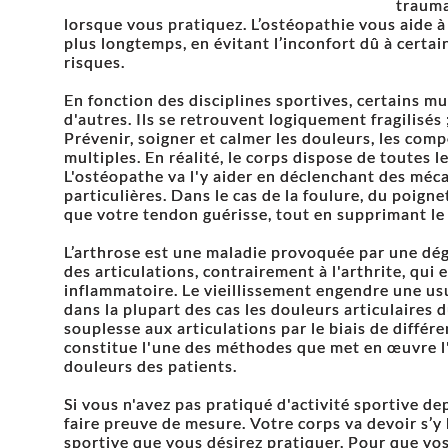
trauma
lorsque vous pratiquez. L’ostéopathie vous aide à 
plus longtemps, en évitant l’inconfort dû à certa
risques.
En fonction des disciplines sportives, certains m
d'autres. Ils se retrouvent logiquement fragilisés ;
Prévenir, soigner et calmer les douleurs, les co
multiples. En réalité, le corps dispose de toutes l
L'ostéopathe va l'y aider en déclenchant des méc
particulières. Dans le cas de la foulure, du poignet 
que votre tendon guérisse, tout en supprimant le 
L’arthrose est une maladie provoquée par une dég
des articulations, contrairement à l'arthrite, qui 
inflammatoire. Le vieillissement engendre une usur
dans la plupart des cas les douleurs articulaires 
souplesse aux articulations par le biais de diffé
constitue l'une des méthodes que met en œuvre l
douleurs des patients.
Si vous n'avez pas pratiqué d'activité sportive d
faire preuve de mesure. Votre corps va devoir s’y h
sportive que vous désirez pratiquer. Pour que vo