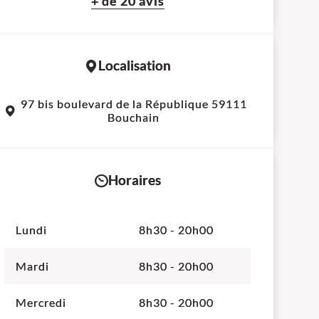
+ de 20 avis
Localisation
Leaflet
|
©
OpenStreetMap
contributors
97 bis boulevard de la République 59111
+
Bouchain
−
Horaires
Lundi
8h30 - 20h00
Mardi
8h30 - 20h00
Mercredi
8h30 - 20h00