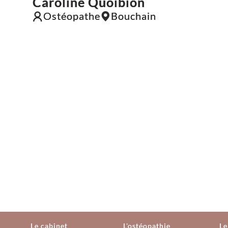
Caroline Quoibion
Ostéopathe
Bouchain
Le cabinet
L'ostéopathie
Le