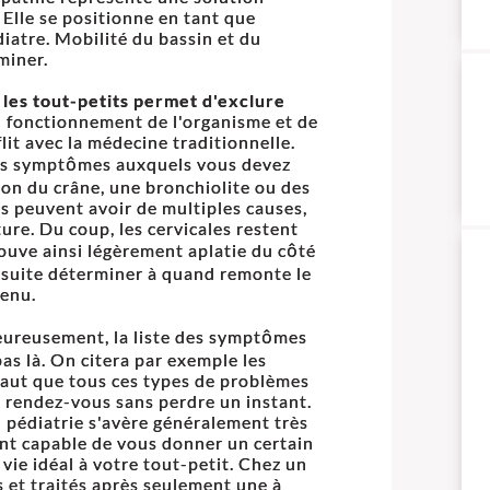
. Elle se positionne en tant que
atre. Mobilité du bassin et du
miner.
 les tout-petits permet d'exclure
 fonctionnement de l'organisme et de
lit avec la médecine traditionnelle.
Les symptômes auxquels vous devez
ion du crâne, une bronchiolite ou des
es peuvent avoir de multiples causes,
re. Du coup, les cervicales restent
ouve ainsi légèrement aplatie du côté
ensuite déterminer à quand remonte le
venu.
heureusement, la liste des symptômes
as là. On citera par exemple les
 faut que tous ces types de problèmes
z rendez-vous sans perdre un instant.
 pédiatrie s'avère généralement très
ent capable de vous donner un certain
vie idéal à votre tout-petit. Chez un
 et traités après seulement une à