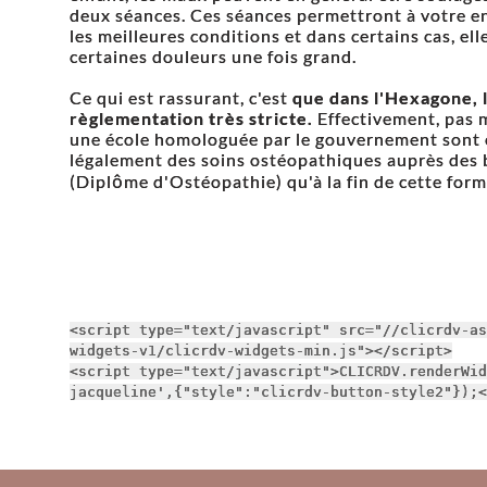
deux séances. Ces séances permettront à votre en
les meilleures conditions et dans certains cas, el
certaines douleurs une fois grand.
Ce qui est rassurant, c'est
que dans l'Hexagone, 
règlementation très stricte.
Effectivement, pas 
une école homologuée par le gouvernement sont e
légalement des soins ostéopathiques auprès des b
(Diplôme d'Ostéopathie) qu'à la fin de cette form
<script type="text/javascript" src="//clicrdv-as
widgets-v1/clicrdv-widgets-min.js"></script>

<script type="text/javascript">CLICRDV.renderWid
jacqueline',{"style":"clicrdv-button-style2"});<