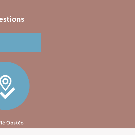
estions
fié Oostéo