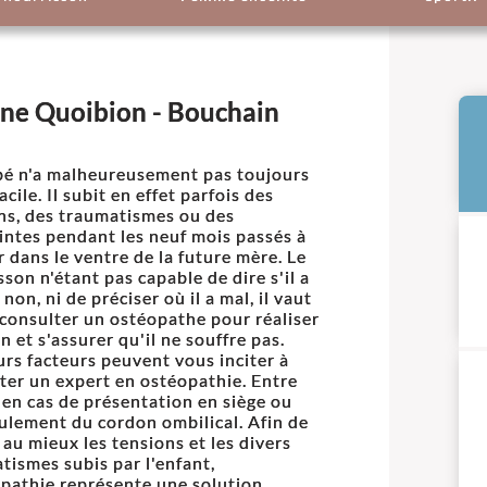
ine Quoibion - Bouchain
é n'a malheureusement pas toujours
facile. Il subit en effet parfois des
ns, des traumatismes ou des
intes pendant les neuf mois passés à
r dans le ventre de la future mère. Le
sson n'étant pas capable de dire s'il a
non, ni de préciser où il a mal, il vaut
consulter un ostéopathe pour réaliser
n et s'assurer qu'il ne souffre pas.
urs facteurs peuvent vous inciter à
ter un expert en ostéopathie. Entre
 en cas de présentation en siège ou
ulement du cordon ombilical. Afin de
r au mieux les tensions et les divers
tismes subis par l'enfant,
opathie représente une solution