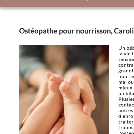
Ostéopathe pour nourrisson, Carol
Un béb
la vie 
tensio
contra
grandi
nourri
mal ou 
mieux 
un bila
Plusie
contac
autres
d'enro
traite
trauma
l'osté