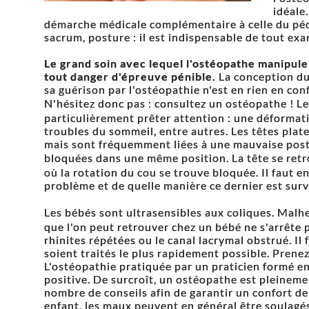
idéale
démarche médicale complémentaire à celle du pédi
sacrum, posture : il est indispensable de tout exa
Le grand soin avec lequel l'ostéopathe manipule
tout danger d'épreuve pénible.
La conception du
sa guérison par l'ostéopathie n'est en rien en conf
N'hésitez donc pas : consultez un ostéopathe ! 
particulièrement prêter attention : une déformat
troubles du sommeil, entre autres. Les têtes plat
mais sont fréquemment liées à une mauvaise postu
bloquées dans une même position. La tête se retr
où la rotation du cou se trouve bloquée. Il faut 
problème et de quelle manière ce dernier est sur
Les bébés sont ultrasensibles aux coliques. Mal
que l'on peut retrouver chez un bébé ne s'arrête p
rhinites répétées ou le canal lacrymal obstrué. Il
soient traités le plus rapidement possible. Prene
L'ostéopathie pratiquée par un praticien formé en
positive. De surcroît, un ostéopathe est pleinem
nombre de conseils afin de garantir un confort de 
enfant, les maux peuvent en général être soulagés