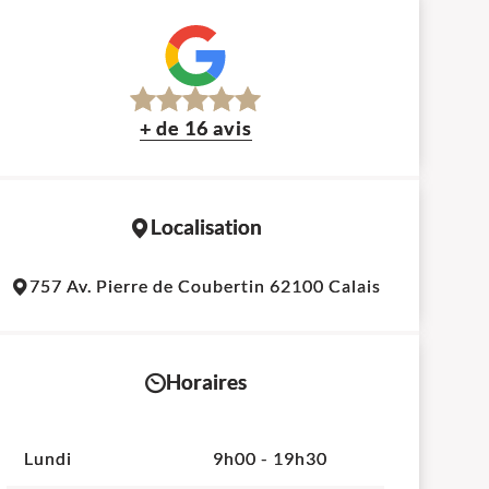
+ de 16 avis
Localisation
Leaflet
|
©
OpenStreetMap
contributors
757 Av. Pierre de Coubertin 62100 Calais
+
−
Horaires
Lundi
9h00 - 19h30