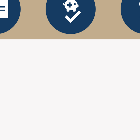
Agréé mutuelle
Certi
stéopathe
 pour
Ostéopathie pour
L'
intes
sportifs
C'est 
siècle 
éopathie
Si vous êtes sportif, le
Amér
ltations
recours à l'ostéopathie