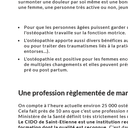
surmonter une douleur par soi même est une bon
une femme, une personne très active ou non, jeun
Pour que les personnes âgées puissent garde
l'ostéopathie travaille sur la fonction motrice.
L'ostéopathie apporte aussi divers bénéfices a
ou pour traiter des traumatismes liés à la prat
entorses...).
L'ostéopathie est positive pour les femmes ence
de multiples changements et elles peuvent pré
pré ou post partum.
Une profession règlementée de mani
On compte à l'heure actuelle environ 25 000 ost
Cela fait près de 10 ans que c'est une profession
Ministère de la Santé définit très strictement le
Le CIDO de Saint-Etienne est une institution re
formation dont la qualité est reconnue.
C'est da