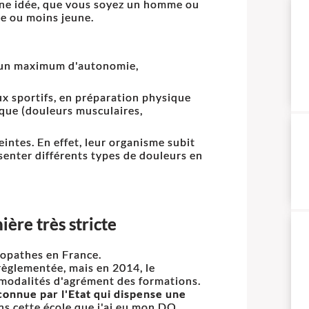
ne idée, que vous soyez un homme ou
e ou moins jeune.
r un maximum d'autonomie,
ux sportifs, en préparation physique
ique (douleurs musculaires,
intes. En effet, leur organisme subit
senter différents types de douleurs en
ère très stricte
éopathes en France.
 règlementée, mais en 2014, le
s modalités d'agrément des formations.
connue par l'Etat qui dispense une
ns cette école que j'ai eu mon DO