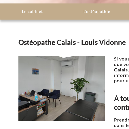
Le cabinet
L'ostéopathie
Ostéopathe Calais - Louis Vidonne
Si vou
que vo
Calais
inform
pour u
À to
cont
Prendr
dans l