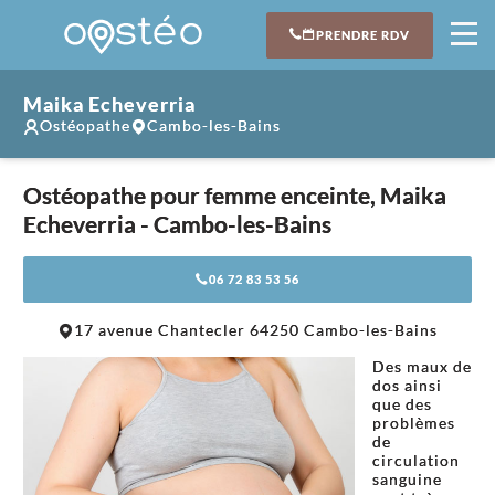
PRENDRE RDV
Maika Echeverria
Ostéopathe
Cambo-les-Bains
Ostéopathe pour femme enceinte, Maika
Echeverria - Cambo-les-Bains
06 72 83 53 56
Leaflet
|
©
OpenStreetMap
contributors
17 avenue Chantecler 64250 Cambo-les-Bains
+
Des maux de
−
dos ainsi
que des
problèmes
de
circulation
sanguine