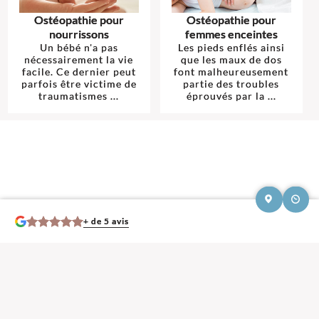
Ostéopathie pour
Ostéopathie pour
nourrissons
femmes enceintes
Un bébé n'a pas
Les pieds enflés ainsi
nécessairement la vie
que les maux de dos
facile. Ce dernier peut
font malheureusement
parfois être victime de
partie des troubles
traumatismes ...
éprouvés par la ...
+ de 5 avis
Mentions légales et contact : Aurélie Castrignano, Ostéopathe.
75 route de
Lyon 69680 Chassieu
. Tél :
06 34 72 11 94
© 2013-2026 — Membre du Réseau Oostéo — Ostéopathe
Ostéopathe Rhône
—
Ecole d'Ostéopathie agréée par le Ministère de la Santé