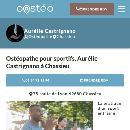
PRENDRE RDV
Aurélie Castrignano
Ostéopathe
Chassieu
Ostéopathe pour sportifs, Aurélie
Castrignano à Chassieu
06 34 72 11 94
PRENDRE RDV
Leaflet
|
©
OpenStreetMap
contributors
75 route de Lyon 69680 Chassieu
+
La pratique
−
d'un sport
entraine