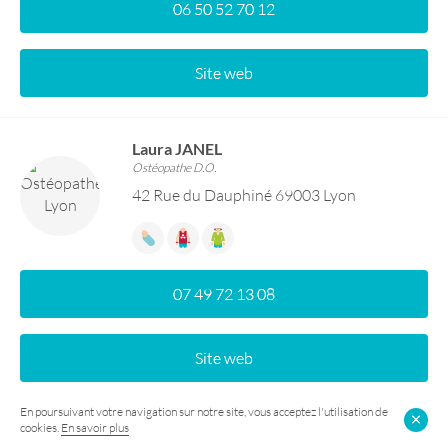
06 50 52 70 12
Site web
Laura JANEL
Ostéopathe D.O.
42 Rue du Dauphiné 69003 Lyon
07 49 72 13 08
Site web
En poursuivant votre navigation sur notre site, vous acceptez l'utilisation de
cookies.
En savoir plus
Manon Depaix