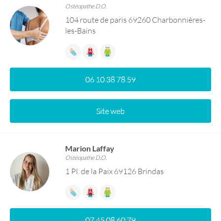
Ostéopathe D.O.
104 route de paris 69260 Charbonnières-
les-Bains
06 10 38 78 59
Site web
Marion Laffay
Ostéopathe D.O.
1 Pl. de la Paix 69126 Brindas
07 45 08 60 79