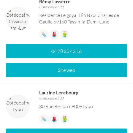
Rémy Lasserre
Ostéopathe D.O.
Résidence Le goya, 186 B Av. Charles de
Gaulle 69160 Tassin-la-Demi-Lune
04 78 25 42 16
Site web
Laurine Lerebourg
Ostéopathe D.O.
30 Rue Berjon 69009 Lyon