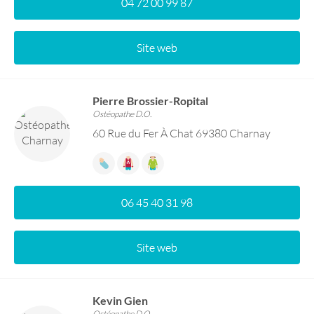
04 72 00 99 87
Site web
Pierre Brossier-Ropital
Ostéopathe D.O.
60 Rue du Fer À Chat 69380 Charnay
06 45 40 31 98
Site web
Kevin Gien
Ostéopathe D.O.