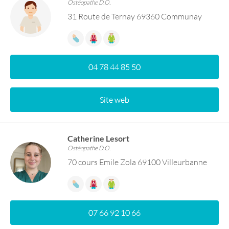
Ostéopathe D.O.
31 Route de Ternay 69360 Communay
04 78 44 85 50
Site web
Catherine Lesort
Ostéopathe D.O.
70 cours Emile Zola 69100 Villeurbanne
07 66 92 10 66