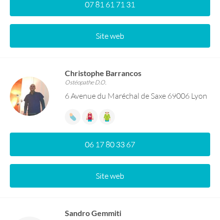
07 81 61 71 31
Site web
Christophe Barrancos
Ostéopathe D.O.
6 Avenue du Maréchal de Saxe 69006 Lyon
06 17 80 33 67
Site web
Sandro Gemmiti