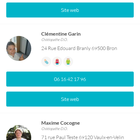
Site web
Clémentine Garin
Ostéopathe D.O.
24 Rue Edouard Branly 69500 Bron
06 16 42 17 96
Site web
Maxime Cocogne
Ostéopathe D.O.
71 rue Paul Teste 69120 Vaulx-en-Velin