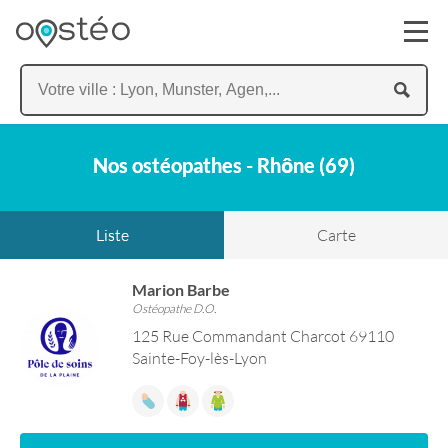
Nos ostéopathes - Rhône (69)
Liste
Carte
Marion Barbe
Ostéopathe D.O.
125 Rue Commandant Charcot 69110
Sainte-Foy-lès-Lyon