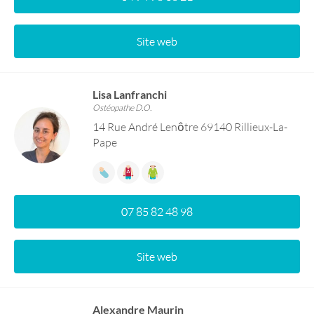
Site web
Lisa Lanfranchi
Ostéopathe D.O.
14 Rue André Lenôtre 69140 Rillieux-La-
Pape
07 85 82 48 98
Site web
Alexandre Maurin