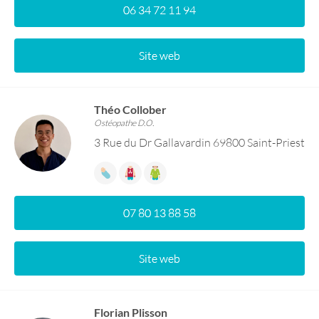
06 34 72 11 94
Site web
Théo Collober
Ostéopathe D.O.
3 Rue du Dr Gallavardin 69800 Saint-Priest
07 80 13 88 58
Site web
Florian Plisson