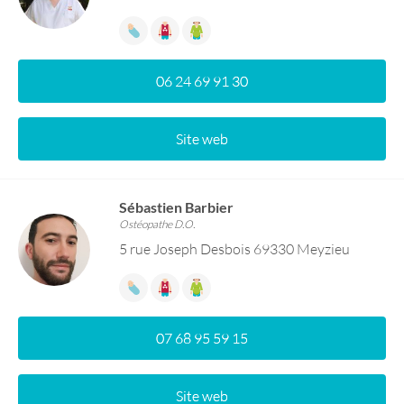
06 24 69 91 30
Site web
Sébastien Barbier
Ostéopathe D.O.
5 rue Joseph Desbois 69330 Meyzieu
07 68 95 59 15
Site web