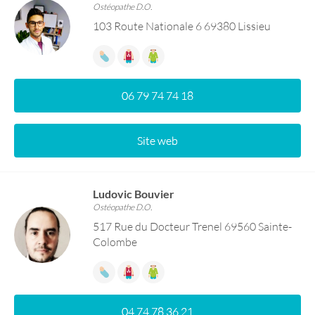
Ostéopathe D.O.
103 Route Nationale 6 69380 Lissieu
06 79 74 74 18
Site web
Ludovic Bouvier
Ostéopathe D.O.
517 Rue du Docteur Trenel 69560 Sainte-
Colombe
04 74 78 36 21