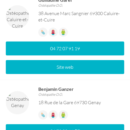
Ostéopathe D.O.
38 Avenue Marc Sangnier 69300 Caluire-
et-Cuire
04 72 07 91 19
Site web
Benjamin Ganzer
Ostéopathe D.O.
18 Rue de la Gare 69730 Genay