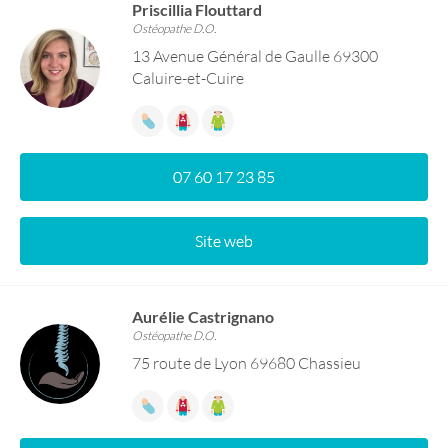
Priscillia Flouttard
Ostéopathe D.O.
13 Avenue Général de Gaulle 69300
Caluire-et-Cuire
07 60 17 23 85
Site web
Aurélie Castrignano
Ostéopathe D.O.
75 route de Lyon 69680 Chassieu