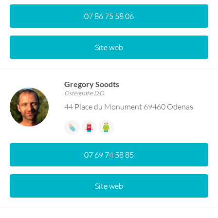
07 86 75 58 06
Site web
Gregory Soodts
Ostéopathe D.O.
44 Place du Monument 69460 Odenas
07 69 74 58 85
Site web