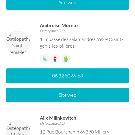
Site web
Ambroise Moreux
Ostéopathe D.O.
1 impasse des salamandres 69290 Saint-
genis-les-ollières
06 32 80 69 63
Site web
Alix Milinkovitch
Ostéopathe D.O.
12 Rue Bourchanin 69390 Millery