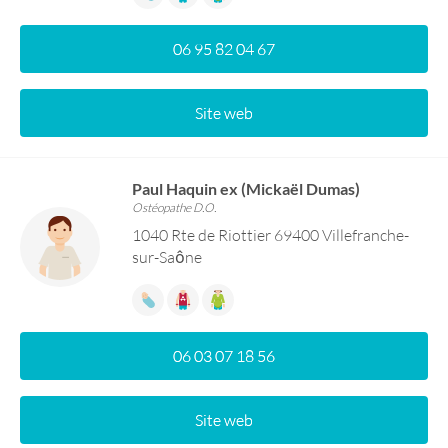
06 95 82 04 67
Site web
Paul Haquin ex (Mickaël Dumas)
Ostéopathe D.O.
1040 Rte de Riottier 69400 Villefranche-
sur-Saône
06 03 07 18 56
Site web