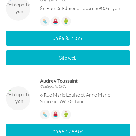
86 Rue Dr Edmond Locard 69005 Lyon
06 85 85 13 66
Site web
Audrey Toussaint
Ostéopathe D.O.
6 Rue Marie Louise et Anne Marie
Soucelier 69005 Lyon
06 99 17 89 04