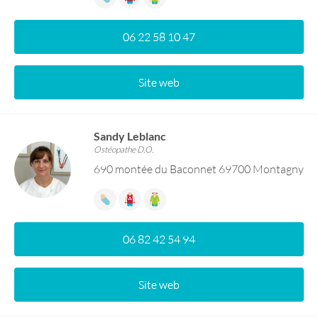
06 22 58 10 47
Site web
Sandy Leblanc
Ostéopathe D.O.
690 montée du Baconnet 69700 Montagny
06 82 42 54 94
Site web