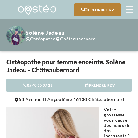
PRENDRE RDV
Solène Jadeau
Ostéopathe
Châteaubernard
Ostéopathe pour femme enceinte, Solène
Jadeau - Châteaubernard
05 40 25 07 21
PRENDRE RDV
Leaflet
|
©
OpenStreetMap
contributors
53 Avenue D'Angoulême 16100 Châteaubernard
+
Votre
−
grossesse
vous cause
des maux de
dos
incessants ?