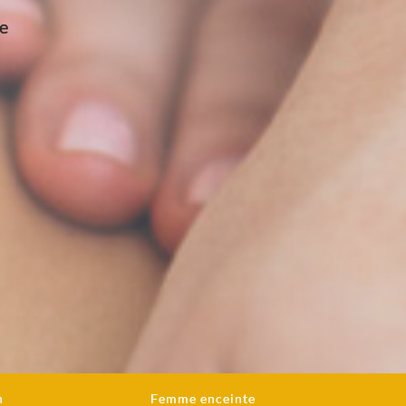
e
n
Femme enceinte