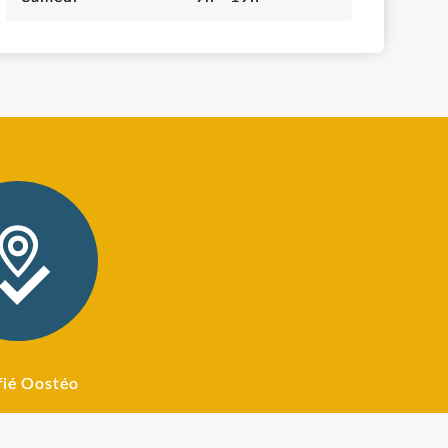
fié Oostéo