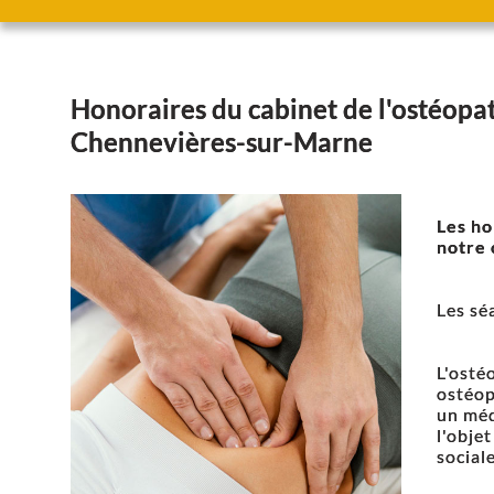
Honoraires du cabinet de l'ostéopa
Chennevières-sur-Marne
Les ho
notre 
Les sé
L'osté
ostéop
un méd
l'obje
social