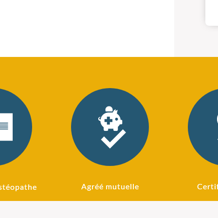
Agréé mutuelle
Certi
stéopathe