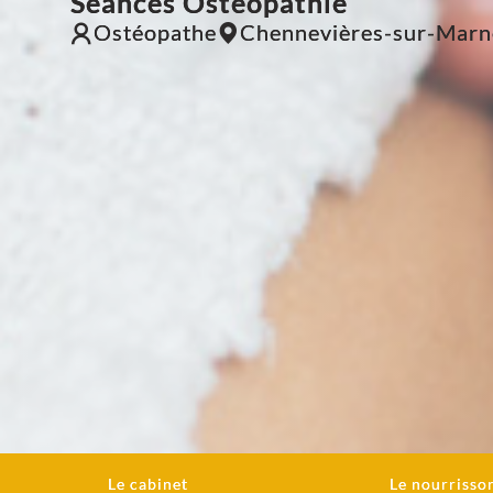
Séances Ostéopathie
Ostéopathe
Chennevières-sur-Marn
Le cabinet
Le nourrisso