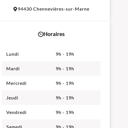
Leaflet
|
©
OpenStreetMap
contributors
94430 Chennevières-sur-Marne
+
−
Horaires
Lundi
9h - 19h
Mardi
9h - 19h
Mercredi
9h - 19h
Jeudi
9h - 19h
Vendredi
9h - 19h
Samedi
9h - 19h