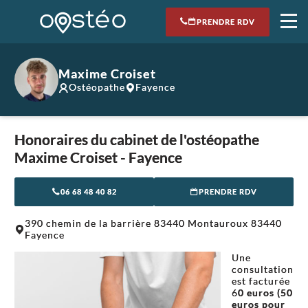
PRENDRE RDV
Maxime Croiset
Ostéopathe
Fayence
Honoraires du cabinet de l'ostéopathe
Maxime Croiset - Fayence
06 68 48 40 82
PRENDRE RDV
Leaflet
|
©
OpenStreetMap
contributors
390 chemin de la barrière 83440 Montauroux 83440
+
Fayence
−
Une
consultation
est facturée
6
0 euros (50
euros pour