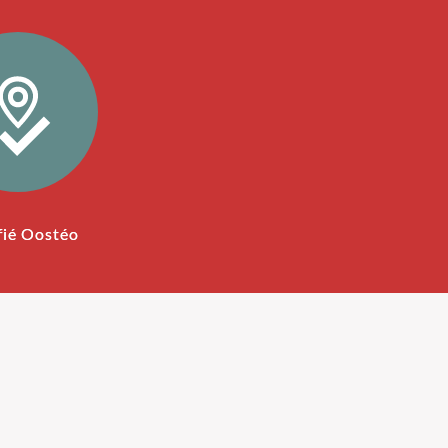
fié Oostéo