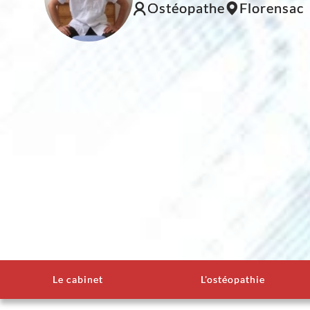
Ostéopathe
Florensac
Le cabinet
L'ostéopathie