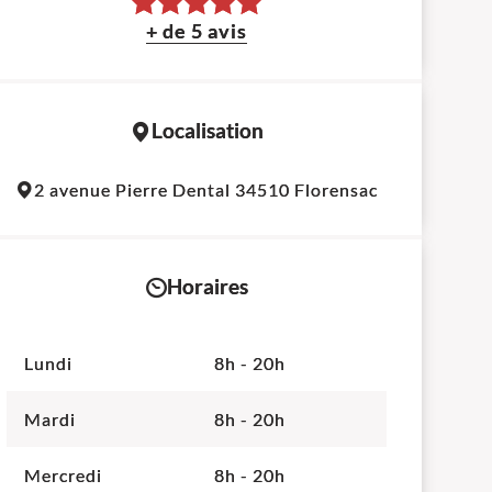
+ de 5 avis
Localisation
Leaflet
|
©
OpenStreetMap
contributors
2 avenue Pierre Dental 34510 Florensac
+
−
Horaires
Lundi
8h - 20h
Mardi
8h - 20h
Mercredi
8h - 20h