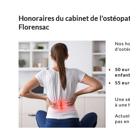
Honoraires du cabinet de l'ostéopa
Florensac
Nos ho
d'osté
50 eur
enfant
55 eur
Une sé
à une 
Actuel
pas en