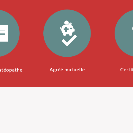
Agréé mutuelle
Certi
stéopathe