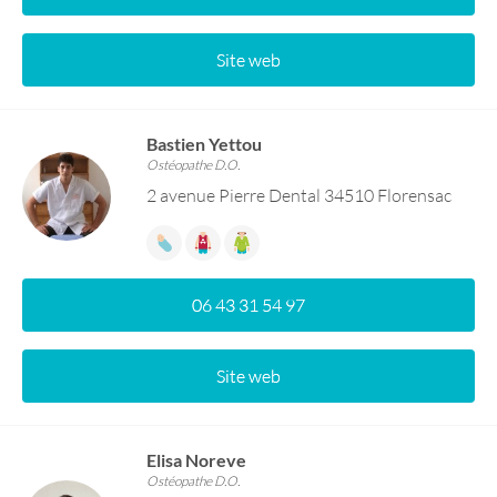
Site web
Bastien Yettou
Ostéopathe D.O.
2 avenue Pierre Dental 34510 Florensac
06 43 31 54 97
Site web
Elisa Noreve
Ostéopathe D.O.