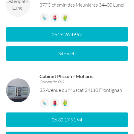
377C chemin des Meunières 34400 Lunel
06 26 26 49 97
Site web
Cabinet Plisson - Moharic
Ostéopathe D.O.
35 Avenue du Muscat 34110 Frontignan
06 32 17 91 94