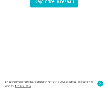
Rejoindre le réseau
En poursuivant votre navigation sur notre site, vous acceptez l'utilisation de
cookies.
En savoir plus
Suivez-nous sur Facebook
+ 40 000