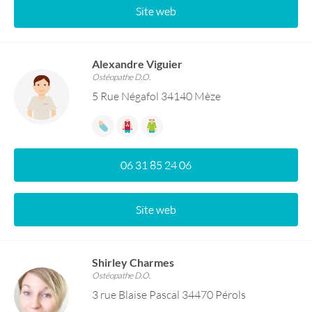
Site web
Alexandre Viguier
Ostéopathe D.O.
5 Rue Négafol 34140 Mèze
06 31 85 24 06
Site web
Shirley Charmes
Ostéopathe D.O.
3 rue Blaise Pascal 34470 Pérols