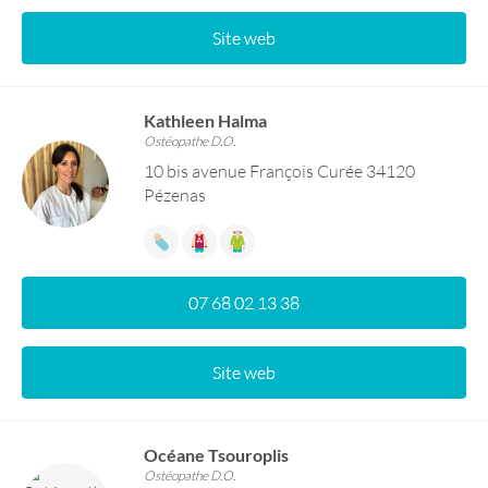
Site web
Kathleen Halma
Ostéopathe D.O.
10 bis avenue François Curée 34120
Pézenas
07 68 02 13 38
Site web
Océane Tsouroplis
Ostéopathe D.O.