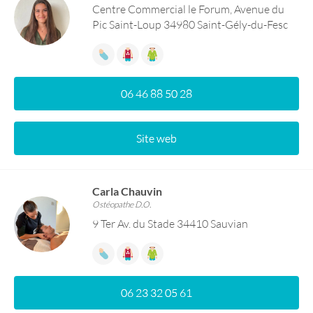
Centre Commercial le Forum, Avenue du
Pic Saint-Loup 34980 Saint-Gély-du-Fesc
06 46 88 50 28
Site web
Carla Chauvin
Ostéopathe D.O.
9 Ter Av. du Stade 34410 Sauvian
06 23 32 05 61