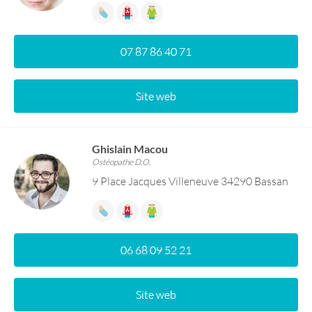
07 87 86 40 71
Site web
Ghislain Macou
Ostéopathe D.O.
9 Place Jacques Villeneuve 34290 Bassan
06 68 09 52 21
Site web