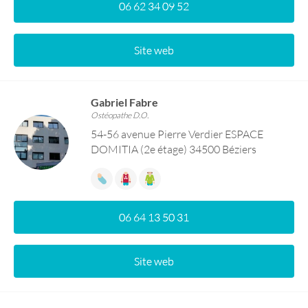
06 62 34 09 52
Site web
Gabriel Fabre
Ostéopathe D.O.
54-56 avenue Pierre Verdier ESPACE
DOMITIA (2e étage) 34500 Béziers
06 64 13 50 31
Site web