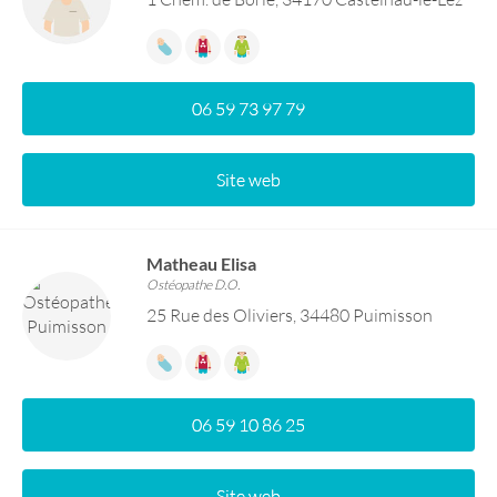
06 59 73 97 79
Site web
Matheau Elisa
Ostéopathe D.O.
25 Rue des Oliviers, 34480 Puimisson
06 59 10 86 25
Site web