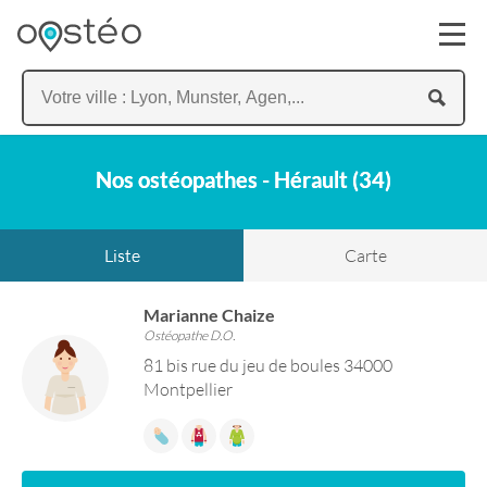
Nos ostéopathes - Hérault (34)
Liste
Carte
Marianne Chaize
Ostéopathe D.O.
81 bis rue du jeu de boules 34000
Montpellier