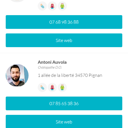
07 68 98 36 88
Site web
Antoni Auvola
Ostéopathe D.O.
1 allée de la liberté 34570 Pignan
07 85 65 38 36
Site web