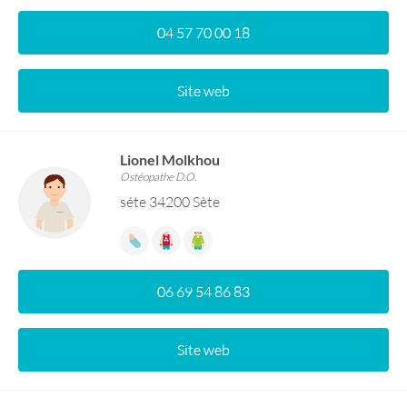
04 57 70 00 18
Site web
Lionel Molkhou
Ostéopathe D.O.
séte 34200 Sète
06 69 54 86 83
Site web