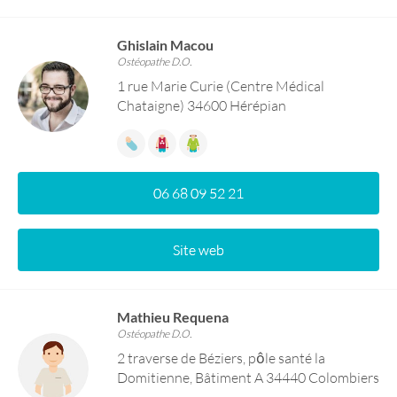
Ghislain Macou
Ostéopathe D.O.
1 rue Marie Curie (Centre Médical
Chataigne) 34600 Hérépian
06 68 09 52 21
Site web
Mathieu Requena
Ostéopathe D.O.
2 traverse de Béziers, pôle santé la
Domitienne, Bâtiment A 34440 Colombiers