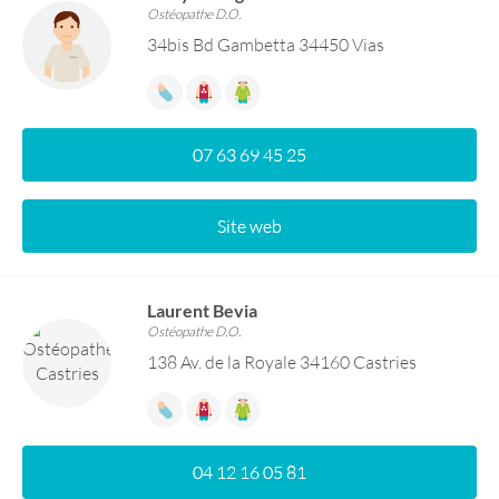
Ostéopathe D.O.
34bis Bd Gambetta 34450 Vias
07 63 69 45 25
Site web
Laurent Bevia
Ostéopathe D.O.
138 Av. de la Royale 34160 Castries
04 12 16 05 81