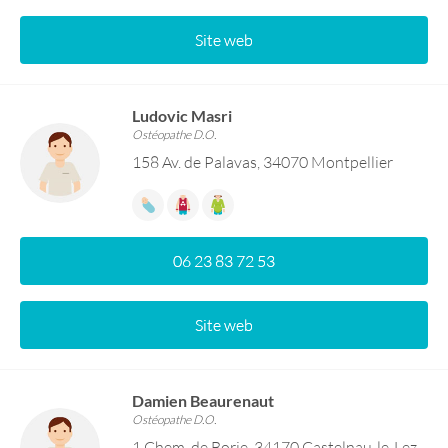
Site web
Ludovic Masri
Ostéopathe D.O.
158 Av. de Palavas, 34070 Montpellier
06 23 83 72 53
Site web
Damien Beaurenaut
Ostéopathe D.O.
1 Chem. de Borie, 34170 Castelnau-le-Lez