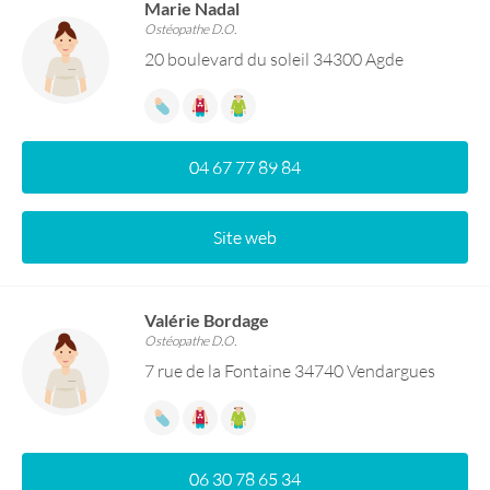
Marie Nadal
Ostéopathe D.O.
20 boulevard du soleil 34300 Agde
04 67 77 89 84
Site web
Valérie Bordage
Ostéopathe D.O.
7 rue de la Fontaine 34740 Vendargues
06 30 78 65 34