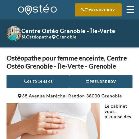
PRENDRE RDV
Centre Ostéo Grenoble - Île-Verte
Ostéopathe
Grenoble
Ostéopathe pour femme enceinte, Centre
Ostéo Grenoble - Île-Verte - Grenoble
06 70 14 46 08
PRENDRE RDV
Leaflet
|
©
OpenStreetMap
contributors
38 Avenue Maréchal Randon 38000 Grenoble
+
Le cabinet
−
vous
propose des