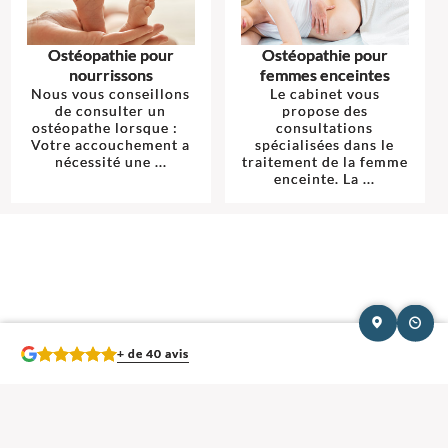
Ostéopathie pour
Ostéopathie pour
nourrissons
femmes enceintes
Nous vous conseillons
Le cabinet vous
de consulter un
propose des
ostéopathe lorsque :
consultations
Votre accouchement a
spécialisées dans le
nécessité une ...
traitement de la femme
enceinte. La ...
+ de 40 avis
Mentions légales et contact : Centre Ostéo Grenoble - Île-Verte, Ostéopathe.
38 Avenue Maréchal Randon 38000 Grenoble
. Tél :
06 70 14 46 08
© 2013-2026 — Membre du Réseau Oostéo — Ostéopathe
Ostéopathe Isère
—