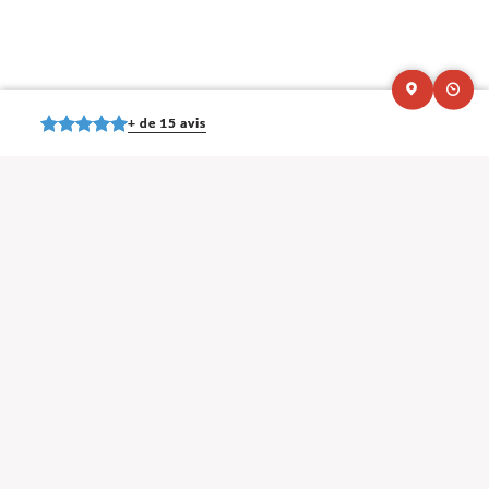
+ de 15 avis
Mentions légales et contact : Vincent Czapnik, Ostéopathe.
62 avenue
Gambetta 23000 Guéret
. Tél :
06 59 33 39 97
© 2013-2026 — Membre du Réseau Oostéo — Ostéopathe
Ostéopathe Creuse
—
Ecole d'Ostéopathie agréée par le Ministère de la Santé
Les avis Google
Delphine GIRAUD
Très bien !! Je conseil
Michael Ruiz Olid (Mettos)
Très bon et ne fait craqué que quant c'est nécessaire
WEYAH
Personne très agréable, très compétente, je recommande
fortement !