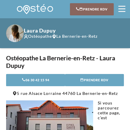
PRENDRE RDV
Laura Dupuy
Ostéopathe
La Bernerie-en-Retz
Ostéopathe La Bernerie-en-Retz - Laura
Dupuy
06 30 42 15 94
PRENDRE RDV
Leaflet
|
©
OpenStreetMap
contributors
5 rue Alsace Lorraine 44760 La Bernerie-en-Retz
+
Si vous
−
parcourez
cette page,
c'est