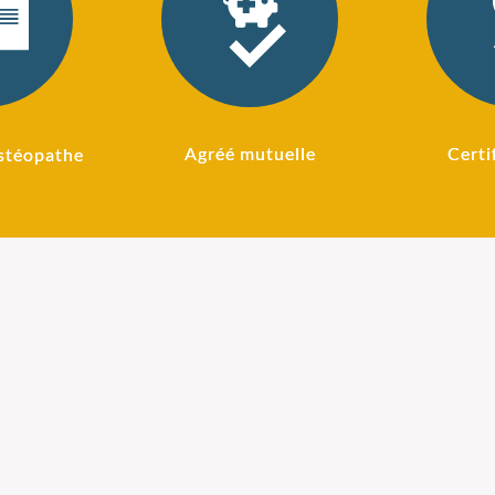
Agréé mutuelle
Certi
stéopathe
 pour
Ostéopathie pour
L'
intes
sportifs
és ainsi
Votre organisme va être
dos sont
plus ou moins
le lot de
douloureusement sollicité