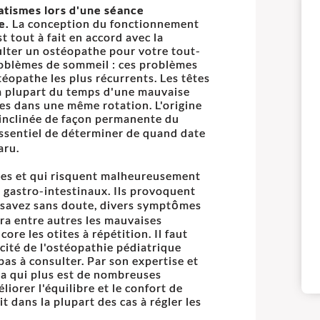
atismes lors d'une séance
e.
La conception du fonctionnement
t tout à fait en accord avec la
ulter un ostéopathe pour votre tout-
problèmes de sommeil : ces problèmes
téopathe les plus récurrents. Les têtes
la plupart du temps d'une mauvaise
ées dans une même rotation. L'origine
: inclinée de façon permanente du
 essentiel de déterminer de quand date
aru.
bles et qui risquent malheureusement
es gastro-intestinaux. Ils provoquent
e savez sans doute, divers symptômes
ra entre autres les mauvaises
re les otites à répétition. Il faut
acité de l'ostéopathie pédiatrique
pas à consulter. Par son expertise et
ra qui plus est de nombreuses
iorer l'équilibre et le confort de
t dans la plupart des cas à régler les