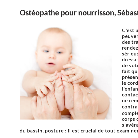
Ostéopathe pour nourrisson, Sébast
C'est 
peuven
des tr
rendez
sérieu
dresse
de vot
fait qu
présen
le cor
l'enfan
contac
ne rem
contra
complé
corps d
s'avér
du bassin, posture : il est crucial de tout examiner