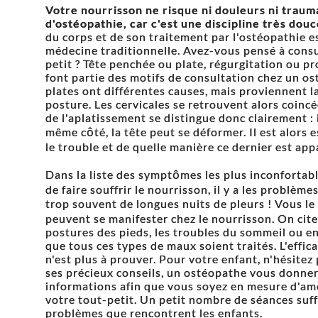
Votre nourrisson ne risque ni douleurs ni traum
d'ostéopathie, car c'est une discipline très douc
du corps et de son traitement par l'ostéopathie es
médecine traditionnelle. Avez-vous pensé à cons
petit ? Tête penchée ou plate, régurgitation ou 
font partie des motifs de consultation chez un os
plates ont différentes causes, mais proviennent 
posture. Les cervicales se retrouvent alors coinc
de l'aplatissement se distingue donc clairement 
même côté, la tête peut se déformer. Il est alors
le trouble et de quelle manière ce dernier est app
Dans la liste des symptômes les plus inconforta
de faire souffrir le nourrisson, il y a les problèm
trop souvent de longues nuits de pleurs ! Vous l
peuvent se manifester chez le nourrisson. On cite
postures des pieds, les troubles du sommeil ou enco
que tous ces types de maux soient traités. L'effic
n'est plus à prouver. Pour votre enfant, n'hésitez 
ses précieux conseils, un ostéopathe vous donne
informations afin que vous soyez en mesure d'amél
votre tout-petit. Un petit nombre de séances suffi
problèmes que rencontrent les enfants.