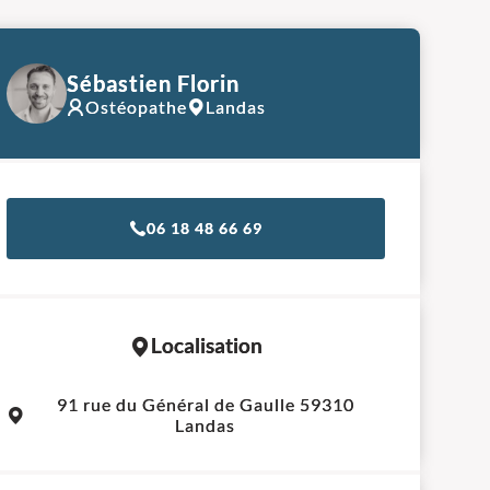
Sébastien Florin
Ostéopathe
Landas
06 18 48 66 69
Localisation
Leaflet
|
©
OpenStreetMap
contributors
91 rue du Général de Gaulle 59310
+
Landas
−