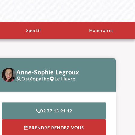
Sportif
Honoraires
Anne-Sophie Legroux
Ostéopathe
Le Havre
02 77 15 91 12
PRENDRE RENDEZ-VOUS