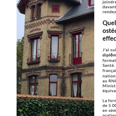
joindr
davant
rendez
Quel
osté
effec
J'ai s
diplô
format
Santé.
frança
nation
au RNC
Minist
équiva
La for
de 5 0
en sém
pratiq