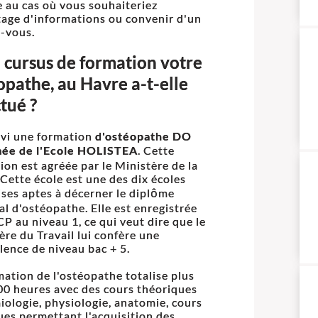
e au cas où vous souhaiteriez
age d'informations ou convenir d'un
-vous.
 cursus de formation votre
opathe, au Havre a-t-elle
tué ?
uivi une formation
d'ostéopathe DO
mée de l'Ecole HOLISTEA
. Cette
ion est agréée par le Ministère de la
 Cette école est une des dix écoles
ises aptes à décerner le diplôme
al d'ostéopathe. Elle est enregistrée
P au niveau 1, ce qui veut dire que le
ère du Travail lui confère une
lence de niveau bac + 5.
mation de l'ostéopathe totalise plus
00 heures avec des cours théoriques
iologie, physiologie, anatomie, cours
ues permettant l'acquisition des