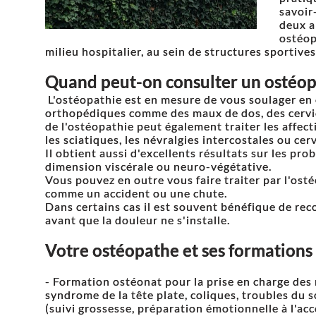
savoir
deux a
ostéop
milieu hospitalier, au sein de structures sportives
Quand peut-on consulter un ostéop
L'ostéopathie est en mesure de vous soulager en c
orthopédiques comme des maux de dos, des cervica
de l'ostéopathie peut également traiter les affe
les sciatiques, les névralgies intercostales ou cer
Il obtient aussi d'excellents résultats sur les p
dimension viscérale ou neuro-végétative.
Vous pouvez en outre vous faire traiter par l'osté
comme un accident ou une chute.
Dans certains cas il est souvent bénéfique de rec
avant que la douleur ne s'installe.
Votre ostéopathe et ses formations
- Formation ostéonat pour la prise en charge de
syndrome de la tête plate, coliques, troubles du 
(suivi grossesse, préparation émotionnelle à l'ac