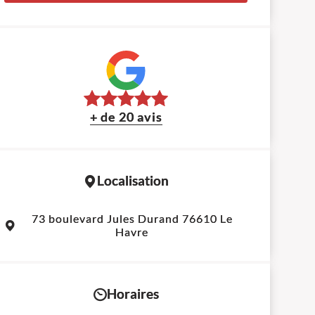
+ de 20 avis
Localisation
Leaflet
|
©
OpenStreetMap
contributors
73 boulevard Jules Durand 76610 Le
+
Havre
−
Horaires