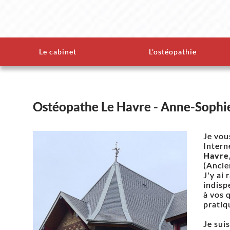
Le cabinet
L'ostéopathie
Ostéopathe Le Havre - Anne-Sophi
Je vou
Intern
Havre,
(Ancie
J'y ai
indisp
à vos 
pratiq
Je sui