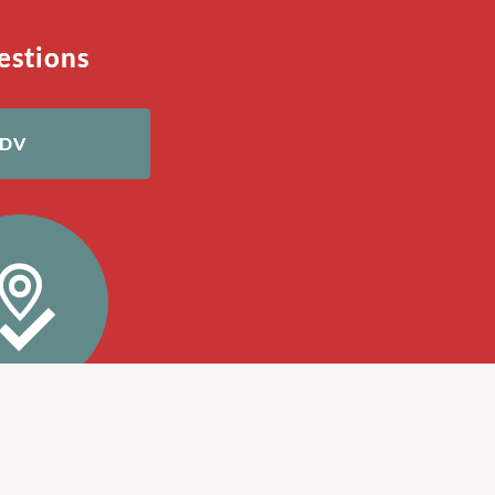
estions
RDV
fié Oostéo