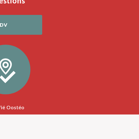
estions
RDV
fié Oostéo