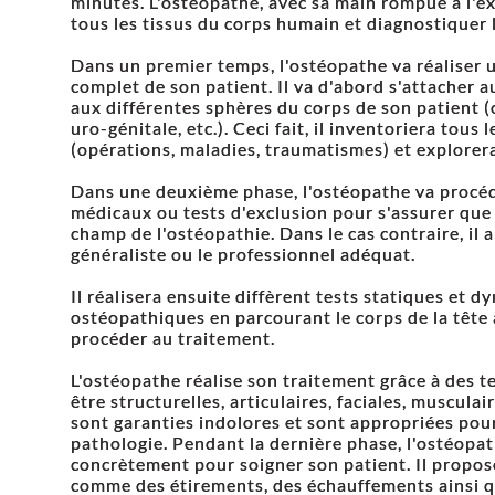
minutes. L'ostéopathe, avec sa main rompue à l'exe
tous les tissus du corps humain et diagnostiquer l
Dans un premier temps, l'ostéopathe va réaliser
complet de son patient. Il va d'abord s'attacher au
aux différentes sphères du corps de son patient (or
uro-génitale, etc.). Ceci fait, il inventoriera tous
(opérations, maladies, traumatismes) et explorera
Dans une deuxième phase, l'ostéopathe va procéde
médicaux ou tests d'exclusion pour s'assurer que 
champ de l'ostéopathie. Dans le cas contraire, il 
généraliste ou le professionnel adéquat.
Il réalisera ensuite diffèrent tests statiques et 
ostéopathiques en parcourant le corps de la tête 
procéder au traitement.
L'ostéopathe réalise son traitement grâce à des 
être structurelles, articulaires, faciales, musculai
sont garanties indolores et sont appropriées pou
pathologie. Pendant la dernière phase, l'ostéopath
concrètement pour soigner son patient. Il propose
comme des étirements, des échauffements ainsi qu