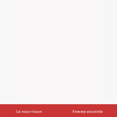
Le nourrisson
Femme enceinte