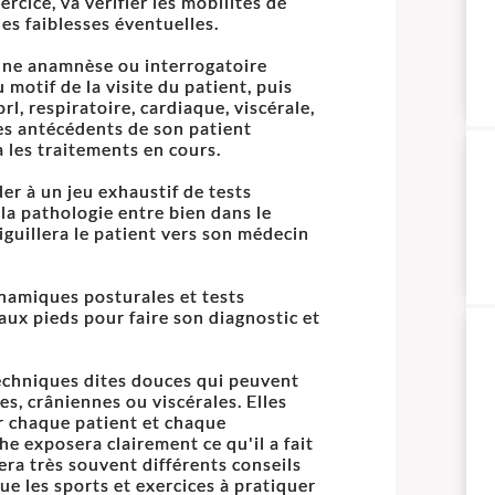
rcice, va vérifier les mobilités de
es faiblesses éventuelles.
 une anamnèse ou interrogatoire
 motif de la visite du patient, puis
l, respiratoire, cardiaque, viscérale,
 les antécédents de son patient
 les traitements en cours.
r à un jeu exhaustif de tests
la pathologie entre bien dans le
aiguillera le patient vers son médecin
dynamiques posturales et tests
aux pieds pour faire son diagnostic et
techniques dites douces qui peuvent
res, crâniennes ou viscérales. Elles
r chaque patient et chaque
e exposera clairement ce qu'il a fait
ra très souvent différents conseils
e les sports et exercices à pratiquer