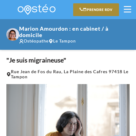
PRENDRE RDV
Marion Amourdon : en cabinet / à
domicile
Ostéopathe
Le Tampon
"Je suis migraineuse"
Leaflet
|
©
OpenStreetMap
contributors
Rue Jean de Fos du Rau, La Plaine des Cafres 97418 Le
+
Tampon
−