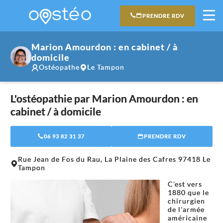
PRENDRE RDV
Marion Amourdon : en cabinet / à
domicile
Ostéopathe
Le Tampon
L'ostéopathie par Marion Amourdon : en
cabinet / à domicile
06 93 82 31 37
PRENDRE RDV
Leaflet
|
©
OpenStreetMap
contributors
Rue Jean de Fos du Rau, La Plaine des Cafres 97418 Le
+
Tampon
−
C'est vers
1880 que le
chirurgien
de l'armée
américaine