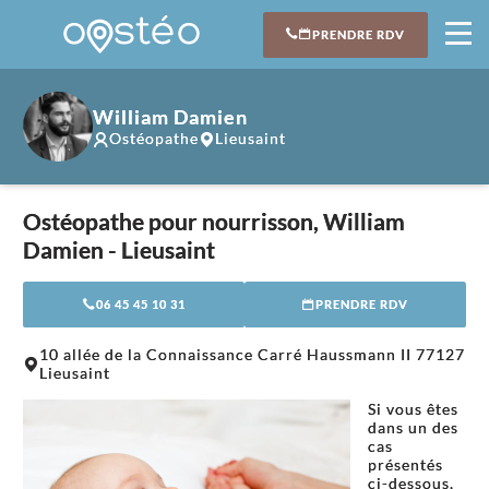
PRENDRE RDV
William Damien
Ostéopathe
Lieusaint
Ostéopathe pour nourrisson, William
Damien - Lieusaint
06 45 45 10 31
PRENDRE RDV
Leaflet
|
©
OpenStreetMap
contributors
10 allée de la Connaissance Carré Haussmann II 77127
+
Lieusaint
−
Si vous êtes
dans un des
cas
présentés
ci-dessous,