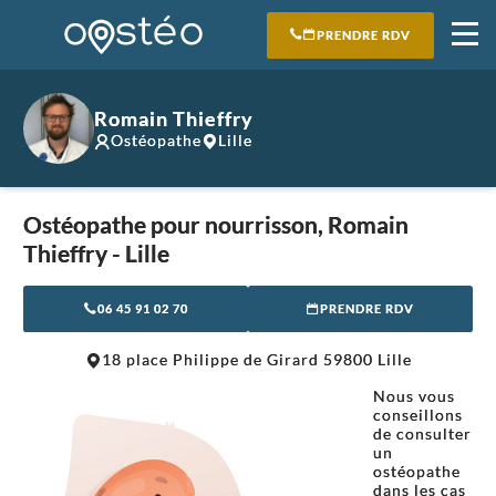
PRENDRE RDV
Romain Thieffry
Ostéopathe
Lille
Ostéopathe pour nourrisson, Romain
Thieffry - Lille
06 45 91 02 70
PRENDRE RDV
Leaflet
|
©
OpenStreetMap
contributors
18 place Philippe de Girard 59800 Lille
+
Nous vous
−
conseillons
de consulter
un
ostéopathe
dans les cas