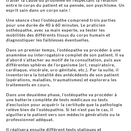
traiter la cause du problème en respectant la relation
entre le corps du patient et sa pensée, son psychisme. Un
esprit sain dans un corps sain !
Une séance chez l'ostéopathe comprend trois parties
pour une durée de 40 à 60 minutes. Le praticien
osthéopathe, avec sa main experte, va tester les
mobilités des différents tissus du corps humain et
diagnostiquer les faiblesses éventuelles.
Dans un premier temps, l'ostéopathe va procéder à une
anamnèse ou interrogatoire complet de son patient. Il va
d'abord s'attacher au motif de la consultation, puis aux
différentes sphères de l'organisme (orl, respiratoire,
cardiaque, viscérale, uro-génitale, etc.). Par la suite, il
inventoriera la totalité des antécédents de son patient
(opérations, maladies, traumatismes) et explorera les
traitements en cours.
Dans une deuxième phase, l'ostéopathe va procéder à
une batterie complète de tests médicaux ou tests
d'exclusion pour acquérir la certitude que la pathologie
relève bien de l'ostéopathie. Si tel n'est pas le cas, il
aiguillera le patient vers son médecin généraliste ou le
professionnel adéquat.
Il réalisera ensuite diffèrent tests statiques et