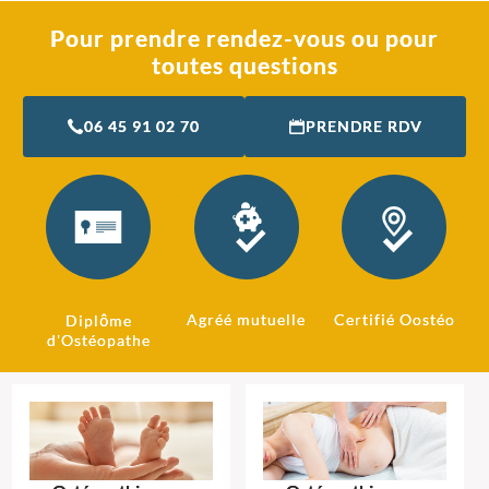
Pour prendre rendez-vous ou pour
toutes questions
06 45 91 02 70
PRENDRE RDV
Agréé mutuelle
Certifié Oostéo
Diplôme
d'Ostéopathe