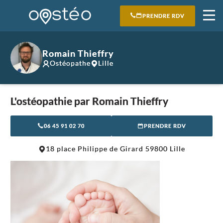
PRENDRE RDV
Romain Thieffry
Ostéopathe
Lille
L'ostéopathie par Romain Thieffry
06 45 91 02 70
PRENDRE RDV
Leaflet
|
©
OpenStreetMap
contributors
18 place Philippe de Girard 59800 Lille
+
−