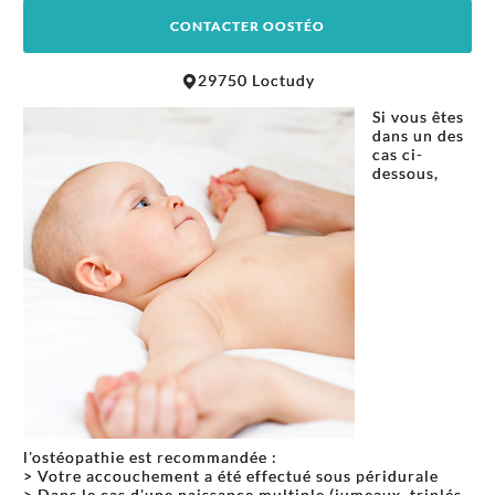
CONTACTER OOSTÉO
Leaflet
|
©
OpenStreetMap
contributors
29750 Loctudy
+
Si vous êtes
−
dans un des
cas ci-
dessous,
l'ostéopathie est recommandée :
> Votre accouchement a été effectué sous péridurale
> Dans le cas d'une naissance multiple (jumeaux, triplés,