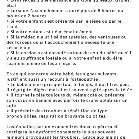
etc.)
> Lorsque l'accouchement a duré plus de 8 heures ou
moins de 2 heures
> Si votre enfant s'est présenté par le siège ou par le
front
> Si votre enfant est né prématurément
> Si le médecin a utilisé des spatules, des ventouses ou
des forceps ou si l'accouchement a nécessité une
césarienne
> Si le cordon s'est enroulé autour du cou du bébé ou s'il
y a eu souffrance foetale ou si votre enfant a du être
réanimé, même de façon légère.
En ce qui concerne votre bébé, les signes suivants
justifient aussi un recours à l'ostéopathie :
> Le bébé pleure presque tout le temps, il dort très peu,
il régurgite, digère mal et est souvent agité après la tétée
> Il tourne la tête toujours du même coté ou présente
son corps en banane avec parfois le crane aplati sur un
coté
> Il présente des troubles à répétition de type
bronchiolites, respiration bruyante ou otites.
L'ostéopathe, par un examen très doux, repèrera et
corrigera les dysfonctionnements le plus souvent
mineurs provoquant les troubles. Grace aux mains de