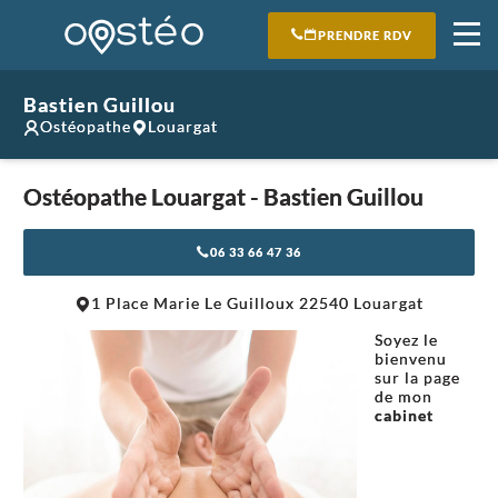
PRENDRE RDV
Bastien Guillou
Ostéopathe
Louargat
Ostéopathe Louargat - Bastien Guillou
06 33 66 47 36
Leaflet
|
©
OpenStreetMap
contributors
1 Place Marie Le Guilloux 22540 Louargat
+
Soyez le
−
bienvenu
sur la page
de mon
cabinet