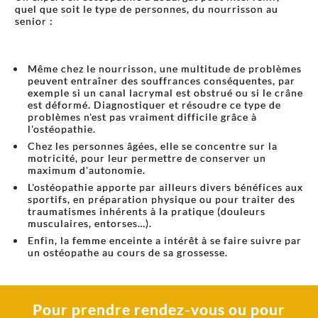
quel que soit le type de personnes, du nourrisson au
senior :
Même chez le nourrisson, une multitude de problèmes
peuvent entraîner des souffrances conséquentes, par
exemple si un canal lacrymal est obstrué ou si le crâne
est déformé. Diagnostiquer et résoudre ce type de
problèmes n'est pas vraiment difficile grâce à
l'ostéopathie.
Chez les personnes âgées, elle se concentre sur la
motricité, pour leur permettre de conserver un
maximum d'autonomie.
L'ostéopathie apporte par ailleurs divers bénéfices aux
sportifs, en préparation physique ou pour traiter des
traumatismes inhérents à la pratique (douleurs
musculaires, entorses…).
Enfin, la femme enceinte a intérêt à se faire suivre par
un ostéopathe au cours de sa grossesse.
Pour prendre rendez-vous ou pour