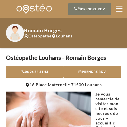
PRENDRE RDV
Romain Borges
Ostéopathe
Louhans
Ostéopathe Louhans - Romain Borges
06 26 34 51 43
PRENDRE RDV
Leaflet
|
©
OpenStreetMap
contributors
16 Place Maternelle 71500 Louhans
+
Je vous
−
remercie de
visiter mon
site et suis
heureux de
vous y
accueillir.