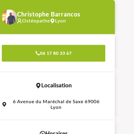
Christophe Barrancos
Ostéopathe
Lyon
06 17 80 33 67
Localisation
Leaflet
|
©
OpenStreetMap
contributors
6 Avenue du Maréchal de Saxe 69006
+
Lyon
−
Horaires