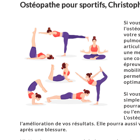
Ostéopathe pour sportifs, Christop
Si vous
l'osté
votre 
pulmon
articu
une me
une co
épreuv
mobili
permet
optima
Si vou
simple
pourra
ou l'e
L'osté
l'amélioration de vos résultats. Elle pourra aussi
après une blessure.