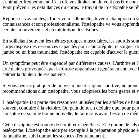
s'entraîner fréquemment. Cela dit, vos limites ne doivent pas être con
Pour prévenir les défaillances du corps, le travail de l’ostéopathe se ré
Repousser vos limites, affiner votre silhouette, devenir champion ou si
connaissances et son professionnalisme, l'ostéopathe va vous apprendre
certains mouvements et en minimisant les risques.
En sollicitant souvent les mêmes groupes musculaires, les sportifs so
corps dispose des ressources capacités pour s’autoréguler et soigner d
jambe ou un bras traumatisé, l'ostéopathe est capable d'activer la guéri
Un symptôme peut être engendré par différentes causes. L'arthrite et 
articulaires provoquées par l'arthrose apparaissent généralement avec l
calmer la douleur de ses patients.
Si vous pensez pratiquer de nouveau une discipline sportive, ne prenez 
recommandations d'un ostéopathe, vous adopterez les bons gestes et vo
L'ostéopathie fait partie des ressources utilisées par les athlètes de h
souvent conduire à la victoire. On peut donc en déduire que, pour parti
constitue en soi une bonne nouvelle, le faire sans avoir besoin de méd
Cette discipline est source de nombreux bénéfices. Elle donne de tels ré
ostéopathe. L'ostéopathe aide par exemple à la préparation physique et 
traumatisme, suivi durant les séances d'entrainement...