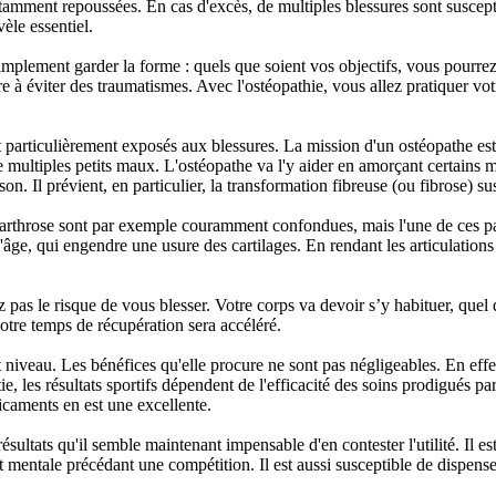
stamment repoussées. En cas d'excès, de multiples blessures sont suscept
vèle essentiel.
mplement garder la forme : quels que soient vos objectifs, vous pourrez l
 à éviter des traumatismes. Avec l'ostéopathie, vous allez pratiquer vo
nt particulièrement exposés aux blessures. La mission d'un ostéopathe e
e multiples petits maux. L'ostéopathe va l'y aider en amorçant certains 
son. Il prévient, en particulier, la transformation fibreuse (ou fibrose) s
l'arthrose sont par exemple couramment confondues, mais l'une de ces pa
'âge, qui engendre une usure des cartilages. En rendant les articulations
pas le risque de vous blesser. Votre corps va devoir s’y habituer, quel 
tre temps de récupération sera accéléré.
aut niveau. Les bénéfices qu'elle procure ne sont pas négligeables. En eff
e, les résultats sportifs dépendent de l'efficacité des soins prodigués p
icaments en est une excellente.
sultats qu'il semble maintenant impensable d'en contester l'utilité. Il es
mentale précédant une compétition. Il est aussi susceptible de dispenser 