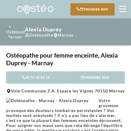
PRENDRE RDV
Alexia Duprey
Ostéopathe
Marnay
Ostéopathe pour femme enceinte, Alexia
Duprey - Marnay
03 55 40 04 15
PRENDRE RDV
Voie Communale Z.A. Espace les Vignes 70150 Marnay
Votre
grossesse
provoque des douleurs lombaires persistantes ? Vos
mollets sont ankylosés ? Il n'y a pas lieu de s'alarmer,
c'est ce que la plupart des femmes enceintes éprouvent.
Pour soigner vos maux sans que cela dérange l’équilibre
de votre bébé, la meilleure solution c’est l’ostéopathie.