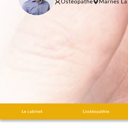
Ostéopathe
Marnes La
Le cabinet
L'ostéopathie