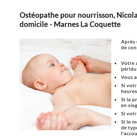
Ostéopathe pour nourrisson, Nicola
domicile - Marnes La Coquette
Après 
de con
Votre 
péridu
Vous a
Si vot
heures
Si la p
en sie
Si vot
Si le 
de typ
l'acco