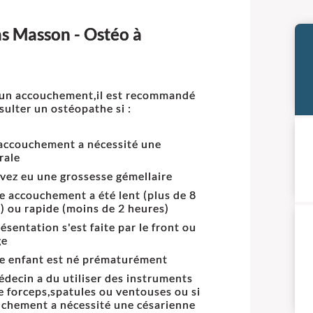
s Masson - Ostéo à
un accouchement,il est recommandé
sulter un ostéopathe si :
accouchement a nécessité une
rale
vez eu une grossesse gémellaire
re accouchement a été lent (plus de 8
) ou rapide (moins de 2 heures)
résentation s'est faite par le front ou
ge
re enfant est né prématurément
médecin a du utiliser des instruments
e forceps,spatules ou ventouses ou si
uchement a nécessité une césarienne