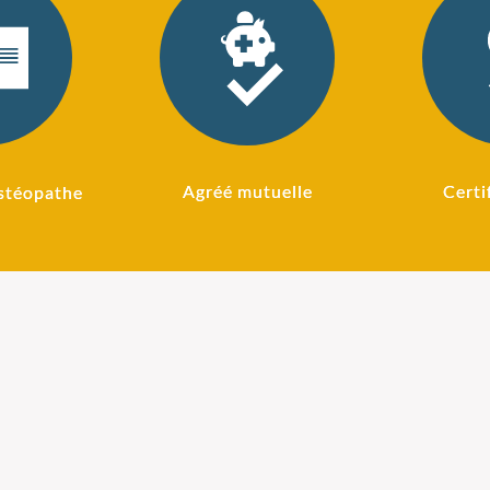
Agréé mutuelle
Certi
stéopathe
 pour
Ostéopathie pour
L'
intes
sportifs
C'est
qu'e
ispense
Si vous pratiquez le