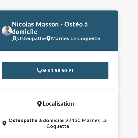
Nicolas Masson - Ostéo à
domicile
Ostéopathe
Marnes La Coquette
06 51 58 50 91
Localisation
Leaflet
|
©
OpenStreetMap
contributors
Ostéopathe à domicile
92430 Marnes La
+
Coquette
−