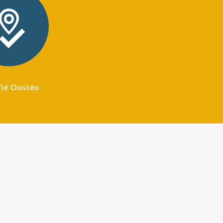
fié Oostéo
ostéopathie
Honoraires Ostéopathe
 peu avant 1900
Le prix de la consultation
st née aux USA
varie : 60 euros (tarif