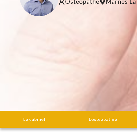
Ostéopathe
Marnes La
Le cabinet
L'ostéopathie