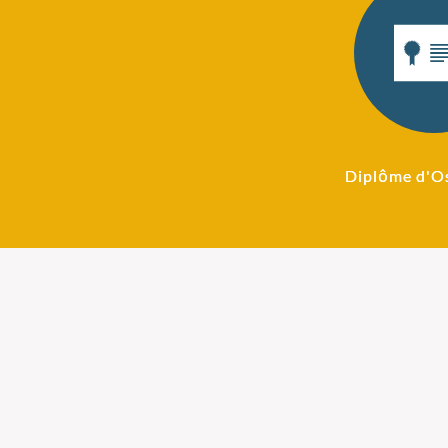
Diplôme d'O
Ostéopathie pour
Ostéopathie
nourrissons
femmes ence
Après un accouchement,il
Notre cabinet d