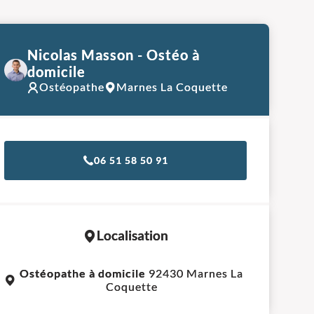
Nicolas Masson - Ostéo à
domicile
Ostéopathe
Marnes La Coquette
06 51 58 50 91
Localisation
Leaflet
|
©
OpenStreetMap
contributors
Ostéopathe à domicile
92430 Marnes La
+
Coquette
−