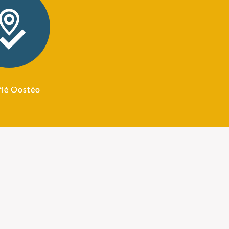
fié Oostéo
ostéopathie
Honoraires Ostéopathe
 peu avant 1900
Le prix de la consultation
st née aux USA
varie : 60 euros (tarif