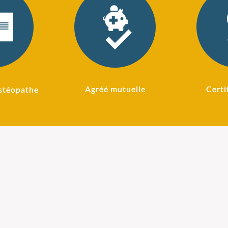
Agréé mutuelle
Certi
stéopathe
 pour
Ostéopathie pour
L'
intes
sportifs
C'est
qu'e
ispense
Si vous pratiquez le