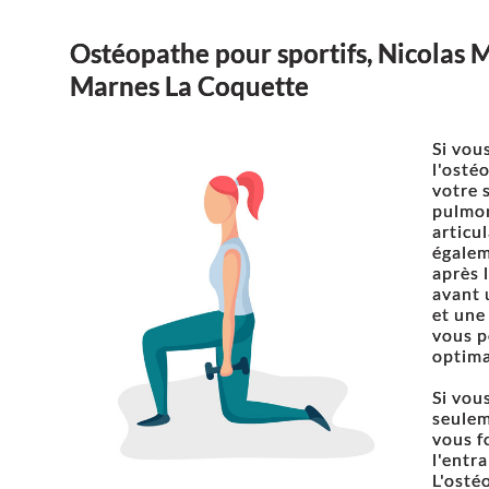
Ostéopathe pour sportifs, Nicolas M
Marnes La Coquette
Si vou
l'osté
votre 
pulmon
articu
égalem
après 
avant 
et une
vous p
optima
Si vou
seulem
vous f
l'entr
L'osté