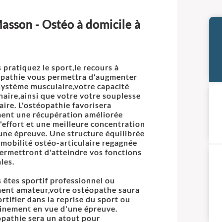
asson - Ostéo à domicile à
s pratiquez le sport,le recours à
opathie vous permettra d'augmenter
système musculaire,votre capacité
aire,ainsi que votre votre souplesse
laire. L'ostéopathie favorisera
ent une récupération améliorée
l'effort et une meilleure concentration
une épreuve. Une structure équilibrée
 mobilité ostéo-articulaire regagnée
ermettront d'atteindre vos fonctions
les.
s êtes sportif professionnel ou
ent amateur,votre ostéopathe saura
ortifier dans la reprise du sport ou
ainement en vue d'une épreuve.
opathie sera un atout pour