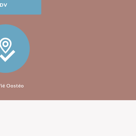
RDV
fié Oostéo
ostéopathie