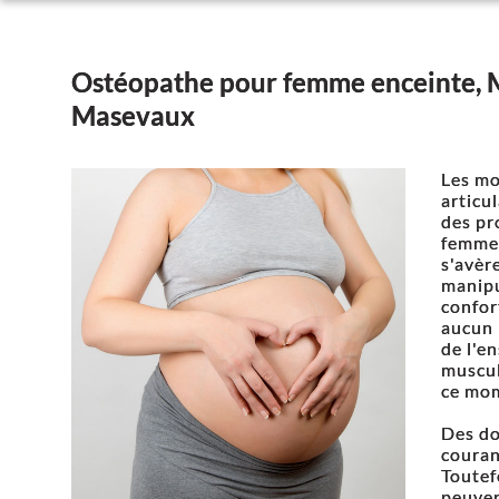
Ostéopathe pour femme enceinte, 
Masevaux
Les mo
articu
des pr
femmes
s'avèr
manipu
confor
aucun 
de l'e
muscul
ce mom
Des do
couran
Toutef
peuven