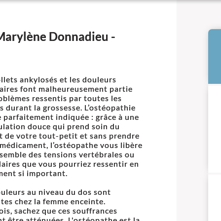
Marylène Donnadieu -
llets ankylosés et les douleurs
laires font malheureusement partie
oblèmes ressentis par toutes les
 durant la grossesse. L’ostéopathie
e parfaitement indiquée : grâce à une
lation douce qui prend soin du
t de votre tout-petit et sans prendre
médicament, l’ostéopathe vous libère
nsemble des tensions vertébrales ou
aires que vous pourriez ressentir en
ent si important.
uleurs au niveau du dos sont
tes chez la femme enceinte.
ois, sachez que ces souffrances
t être atténuées. L'ostéopathe est la