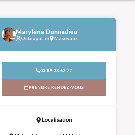
Marylène Donnadieu
Ostéopathe
Masevaux
03 89 28 62 77
PRENDRE RENDEZ-VOUS
Localisation
Leaflet
|
©
OpenStreetMap
contributors